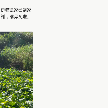
，伊猶是家己講家
多謝，講毋免啦。