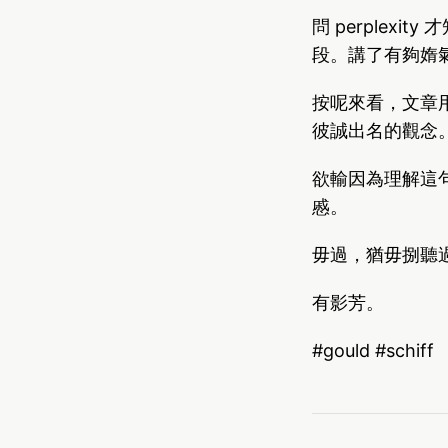
問 perplexit
段。講了有夠媠
按呢來看，文章用
彼誠出名的觀念
欲輸因為理解這
慼。
毋過，猶毋捌聽過的 
有影芳。
#gould #schiff