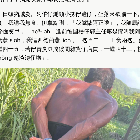
，日頭猶誠炎。阿伯仔鋤頭小擲佇邊仔，坐落來歇喘一下
食。我講我無食。伊薰點咧，「我號做阿正啦」，我隨應
伊規个面笑甲，「heⁿ-lah，進前彼國校仔郭主任嘛是攏叫
薰 sioh，我這西德的薰 lio̍h，一包百二，一工食兩包
罐四十五，若佇賣臭豆腐彼間雜貨仔店買，一罐四十二，
，愛hŏng 趁淡溥仔啦」。