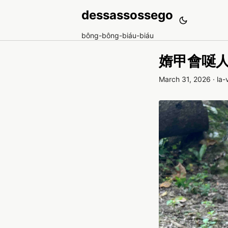
dessassossego
bông-bông-biáu-biáu
媠甲會唌
March 31, 2026
·
la-