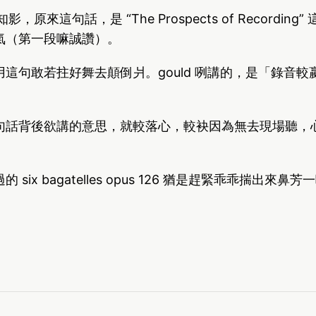
y 才知影，原來這句話，是 “The Prospects of Recordin
氣（第一段嘛誠讚）。
這句敢若拄好舞去顛倒爿。gould 咧講的，是「錄音
。
句話背後欲講的意思，就較落心，較袂因為無去現場聽，
six bagatelles opus 126 猶是趕緊乖乖揣出來鼻芳