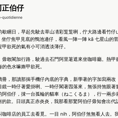
 阿正伯仔
e-quotidienne
的歇睏日，早起先駛去草山凊彩踅踅咧，佇大路邊看竹仔
ok，坐佇焦甲見底的鴨池邊仔，看風一陣一陣 kā 七星山的
齪甲欲死的氣有小可消透淡薄仔。
，毋敢閣加行路，駛過去石門阿里荖遮來坐咖啡廳。熱甲
海的色水嘛媠甲欲死。
讀冊，那讀那揣手機仔內底的字典，新學著的字加寫兩改
目鏡一時仔著愛掛咧、一時仔閣著囥落來，無張持煞眼著
的阿伯仔，捒一台孤輪的貓車（ねこくるま），行一兩步
昏倒的款。日頭真正赤炎炎，我那看那驚阿伯仔毋知會出代
叫咖啡店的員工去看覓。一目 nih，阿伯仔煞無看人去。