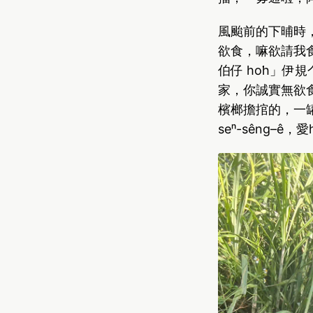
風颱前的下晡時
欲食，嘛欲請我
伯仔 ho͘h」
家，你誠實無欲食
檳榔擔捾的，一
seⁿ-sêng–ê