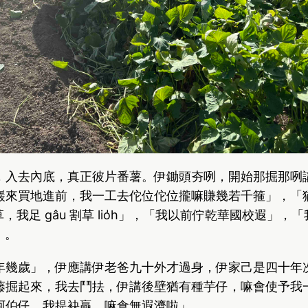
，入去內底，真正彼片番薯。伊鋤頭夯咧，開始那掘那咧
，龍巖來買地進前，我一工去佗位佗位攏嘛賺幾若千箍」，「
割草，我足 gâu 割草 lio̍h」，「我以前佇乾華國校遐」，「
h」。
年幾歲」，伊應講伊老爸九十外才過身，伊家己是四十年
藤掘起來，我去鬥抾，伊講後壁猶有種芋仔，嘛會使予我一
阿伯仔，我提袂贏，嘛食無遐濟啦」。