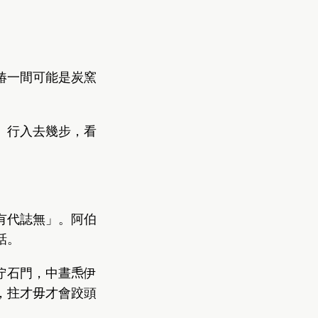
賰一間可能是炭窯
。
。行入去幾步，看
有代誌無」。阿伯
話。
石門，中晝𤆬伊
，拄才毋才會跤頭