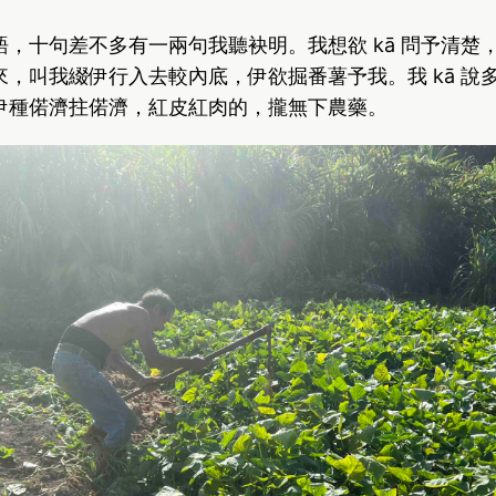
，十句差不多有一兩句我聽袂明。我想欲 kā 問予清楚
，叫我綴伊行入去較內底，伊欲掘番薯予我。我 kā 說
伊種偌濟拄偌濟，紅皮紅肉的，攏無下農藥。