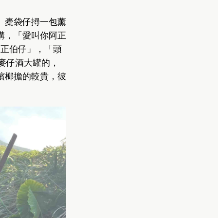
。橐袋仔撏一包薰
講，「愛叫你阿正
我阿正伯仔」，「頭
。麥仔酒大罐的，
檳榔擔的較貴，彼