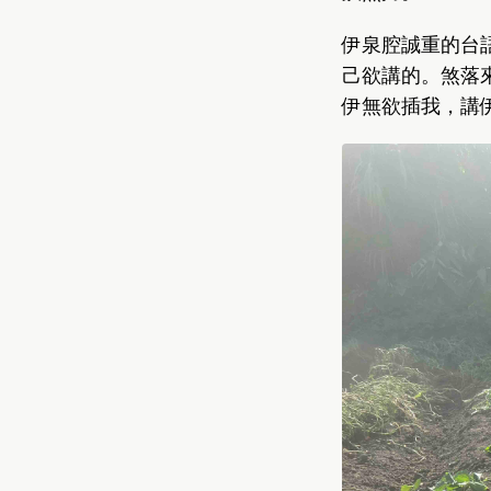
伊泉腔誠重的台語
己欲講的。煞落來
伊無欲插我，講