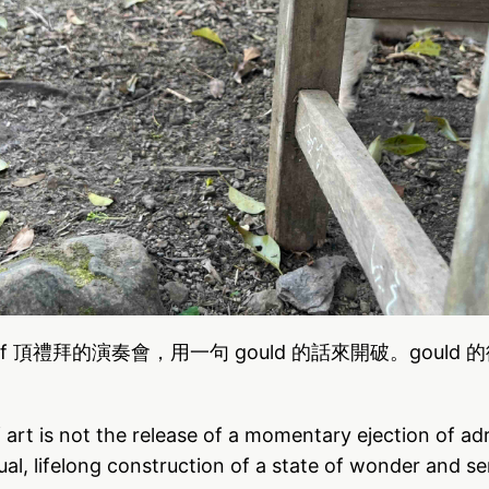
iff 頂禮拜的演奏會，用一句 gould 的話來開破。gould
art is not the release of a momentary ejection of adr
ual, lifelong construction of a state of wonder and ser