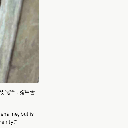
 的彼句話，媠甲會
enaline, but is
enity’.”