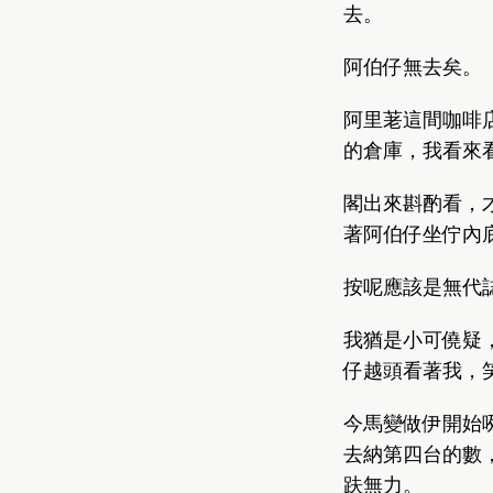
去。
阿伯仔無去矣。
阿里荖這間咖啡
的倉庫，我看來
閣出來斟酌看，
著阿伯仔坐佇內
按呢應該是無代
我猶是小可僥疑
仔越頭看著我，
今馬變做伊開始
去納第四台的數
趺無力。