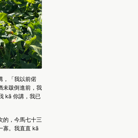
講，「我以前偌
猶未跋倒進前，我
我 kā 你講，我已
次的，今馬七十三
寡。我直直 kā