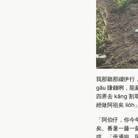
我那聽那綴伊行
gâu 賺錢咧
四界去 kăng 
經做阿祖矣 lio̍
「阿伯仔，你今
矣。番薯一藤一
擋，「毋通啦，