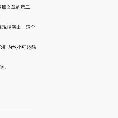
g” 這篇文章的第二
較嬴現場演出」這个
心肝內煞小可起怨
一咧。