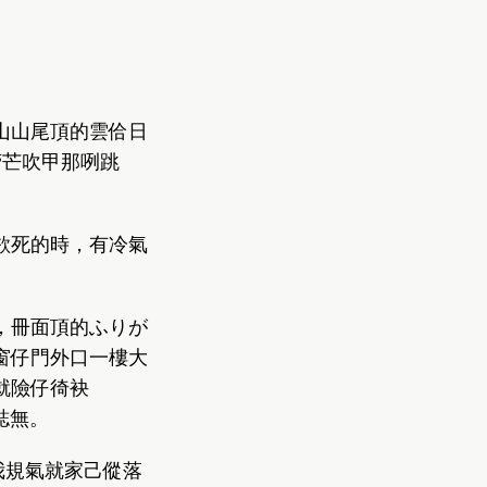
山山尾頂的雲佮日
菅芒吹甲那咧跳
欲死的時，有冷氣
，冊面頂的ふりが
窗仔門外口一樓大
就險仔徛袂
誌無。
我規氣就家己傱落