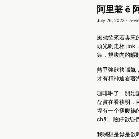
阿里荖 ê
July 26, 2023
·
la-vi
風颱欲來若毋來
頭光咧走相 ji
舞，規腹內的齷
熱甲強欲袂喘氣
才有精神通看著
咖啡啉了，開始
な實在看袂明，
埕有一个褪腹裼
chāi、險仔欲
我咧想是毋是欲