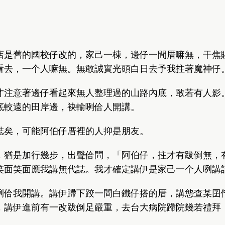
店是舊的國校仔改的，家己一棟，邊仔一間厝嘛無，干焦
看去，一个人嘛無。無敢誠實光頭白日去予我拄著魔神仔
才注意著邊仔看起來無人整理過的山路內底，敢若有人影
底較遠的田岸邊，袂輸咧佮人開講。
誌矣，可能阿伯仔厝裡的人抑是朋友。
，猶是加行幾步，出聲佮問，「阿伯仔，拄才有跋倒無，
笑面笑面應我講無代誌。我才確定講伊是家己一个人咧講
咧佮我開講。講伊蹛下跤一間白鐵仔搭的厝，講怹查某囝佇
，講伊進前有一改跋倒足嚴重，去台大病院蹛院幾若禮拜