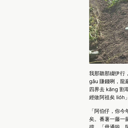
我那聽那綴伊行
gâu 賺錢咧
四界去 kăng 
經做阿祖矣 lio̍
「阿伯仔，你今
矣。番薯一藤一
擋，「毋通啦，