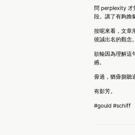
問 perplexit
段。講了有夠媠
按呢來看，文章用
彼誠出名的觀念
欲輸因為理解這
慼。
毋過，猶毋捌聽過的 
有影芳。
#gould #schiff