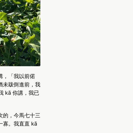
講，「我以前偌
猶未跋倒進前，我
我 kā 你講，我已
次的，今馬七十三
寡。我直直 kā