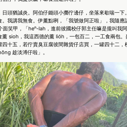
，日頭猶誠炎。阿伯仔鋤頭小擲佇邊仔，坐落來歇喘一下
食。我講我無食。伊薰點咧，「我號做阿正啦」，我隨應
伊規个面笑甲，「heⁿ-lah，進前彼國校仔郭主任嘛是攏叫
薰 sioh，我這西德的薰 lio̍h，一包百二，一工食兩包
罐四十五，若佇賣臭豆腐彼間雜貨仔店買，一罐四十二，
，愛hŏng 趁淡溥仔啦」。