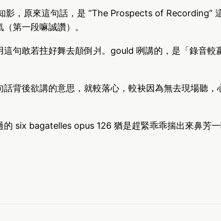
y 才知影，原來這句話，是 “The Prospects of Recordin
氣（第一段嘛誠讚）。
這句敢若拄好舞去顛倒爿。gould 咧講的，是「錄音
。
句話背後欲講的意思，就較落心，較袂因為無去現場聽，
six bagatelles opus 126 猶是趕緊乖乖揣出來鼻芳