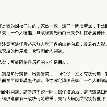
店是舊的國校仔改的，家己一棟，邊仔一間厝嘛無，干焦
看去，一个人嘛無。無敢誠實光頭白日去予我拄著魔神仔
才注意著邊仔看起來無人整理過的山路內底，敢若有人影
底較遠的田岸邊，袂輸咧佮人開講。
誌矣，可能阿伯仔厝裡的人抑是朋友。
，猶是加行幾步，出聲佮問，「阿伯仔，拄才有跋倒無，
笑面笑面應我講無代誌。我才確定講伊是家己一个人咧講
咧佮我開講。講伊蹛下跤一間白鐵仔搭的厝，講怹查某囝佇
，講伊進前有一改跋倒足嚴重，去台大病院蹛院幾若禮拜