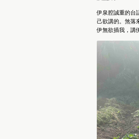
伊泉腔誠重的台語
己欲講的。煞落來
伊無欲插我，講