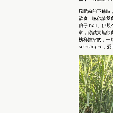
風颱前的下晡時
欲食，嘛欲請我
伯仔 ho͘h」
家，你誠實無欲食
檳榔擔捾的，一
seⁿ-sêng–ê