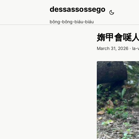
dessassossego
bông-bông-biáu-biáu
媠甲會唌
March 31, 2026
·
la-