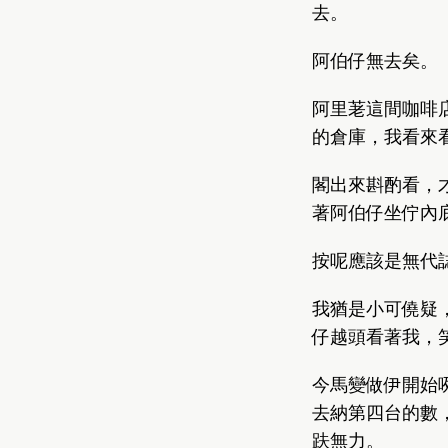
去。
阿伯仔無去矣。
阿里荖這間咖啡
的倉庫，我看來
閣出來斟酌看，
著阿伯仔坐佇內
按呢應該是無代
我猶是小可僥疑
仔越頭看著我，
今馬變做伊開始
去納第四台的數
趺無力。