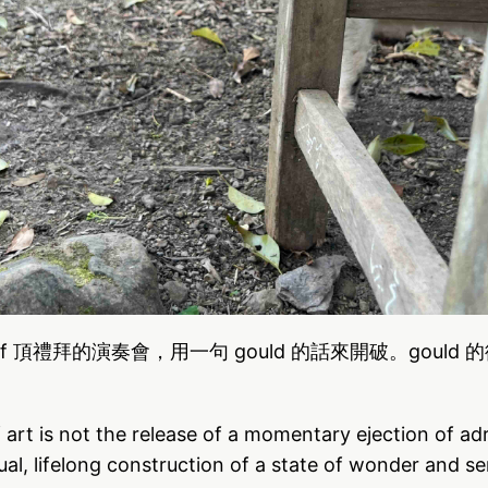
iff 頂禮拜的演奏會，用一句 gould 的話來開破。gould
art is not the release of a momentary ejection of adr
ual, lifelong construction of a state of wonder and ser