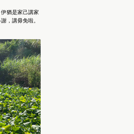
，伊猶是家己講家
多謝，講毋免啦。