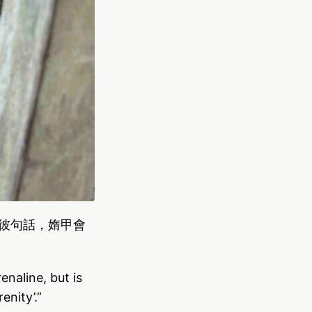
 的彼句話，媠甲會
enaline, but is
enity’.”