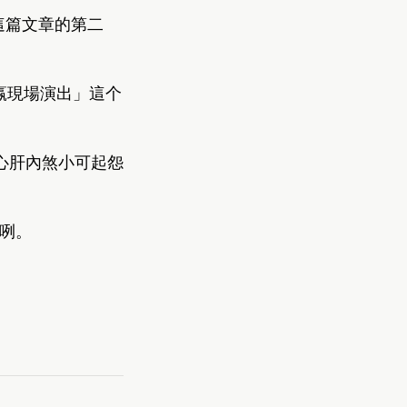
g” 這篇文章的第二
較嬴現場演出」這个
心肝內煞小可起怨
一咧。