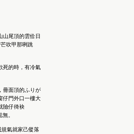
山山尾頂的雲佮日
菅芒吹甲那咧跳
欲死的時，有冷氣
，冊面頂的ふりが
窗仔門外口一樓大
就險仔徛袂
誌無。
我規氣就家己傱落