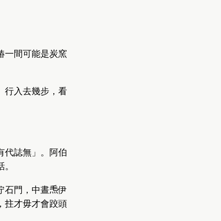
賰一間可能是炭窯
。
。行入去幾步，看
有代誌無」。阿伯
話。
石門，中晝𤆬伊
，拄才毋才會跤頭