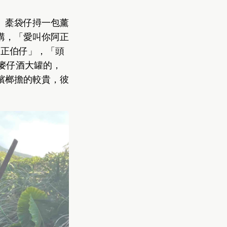
。橐袋仔撏一包薰
講，「愛叫你阿正
我阿正伯仔」，「頭
。麥仔酒大罐的，
檳榔擔的較貴，彼