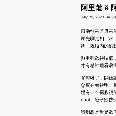
阿里荖 ê
July 26, 2023
·
la-vi
風颱欲來若毋來
頭光咧走相 ji
舞，規腹內的齷
熱甲強欲袂喘氣
才有精神通看著
咖啡啉了，開始
な實在看袂明，
埕有一个褪腹裼
chāi、險仔欲
我咧想是毋是欲