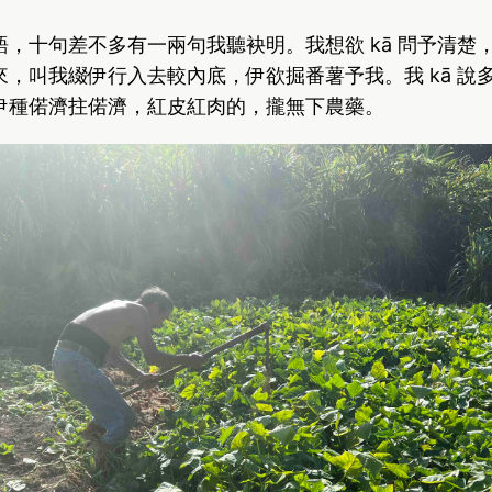
，十句差不多有一兩句我聽袂明。我想欲 kā 問予清楚
，叫我綴伊行入去較內底，伊欲掘番薯予我。我 kā 說
伊種偌濟拄偌濟，紅皮紅肉的，攏無下農藥。