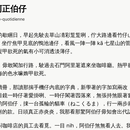
 阿正伯仔
e-quotidienne
的歇睏日，早起先駛去草山凊彩踅踅咧，佇大路邊看竹仔
ok，坐佇焦甲見底的鴨池邊仔，看風一陣一陣 kā 七星山的
齪甲欲死的氣有小可消透淡薄仔。
，毋敢閣加行路，駛過去石門阿里荖遮來坐咖啡廳。熱甲
海的色水嘛媠甲欲死。
讀冊，那讀那揣手機仔內底的字典，新學著的字加寫兩改
目鏡一時仔著愛掛咧、一時仔閣著囥落來，無張持煞眼著
的阿伯仔，捒一台孤輪的貓車（ねこくるま），行一兩步
昏倒的款。日頭真正赤炎炎，我那看那驚阿伯仔毋知會出代
叫咖啡店的員工去看覓。一目 nih，阿伯仔煞無看人去。