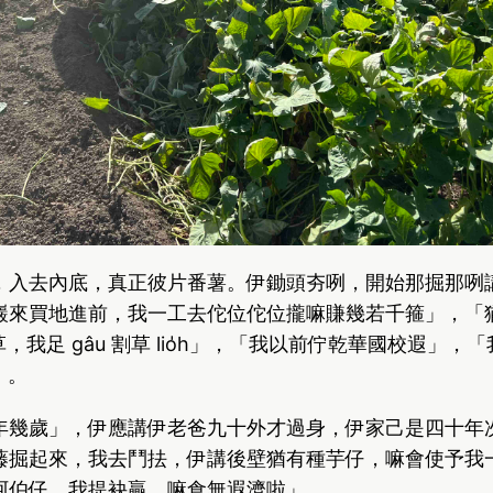
，入去內底，真正彼片番薯。伊鋤頭夯咧，開始那掘那咧
，龍巖來買地進前，我一工去佗位佗位攏嘛賺幾若千箍」，「
割草，我足 gâu 割草 lio̍h」，「我以前佇乾華國校遐」，「
h」。
年幾歲」，伊應講伊老爸九十外才過身，伊家己是四十年
藤掘起來，我去鬥抾，伊講後壁猶有種芋仔，嘛會使予我一
阿伯仔，我提袂贏，嘛食無遐濟啦」。