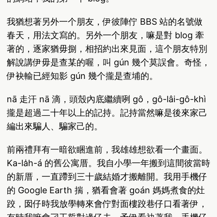
我猶想著另外一个朋友，伊彼陣佇 BBS 站的名號做
春天，用法文寫的。另外一个朋友，嘛是對 blog 牽
著的，逐家猶毋捌，相招約出來見面，這个朋友特別
解說講伊毋是查某的喔，叫 gún 幾个莫誤會。奇怪，
伊袂輸已經知影 gún 幾个攏是查埔的。
nā 走汗 nā 滴，頭殼內底繼續咧 gô，gô-lâi-gô-khì
攏是超過二十年以上的記持。記持當然嘛是後來家己
編出來騙人、騙家己的。
前兩禮拜有一暗欲睏進前，我雄雄想欲看一个畫面。
Ka-la̍h-á 的舊公寓厝。我自小學一年搬到這間彼當時
的新厝，一直蹛到三十歲結婚才搬離開。我用手機仔
的 Google Earth 揣，猶看會著 goán 媽媽煮食的灶
跤，囡仔時我放學轉來會佇對面樓跤巷仔口看著伊，