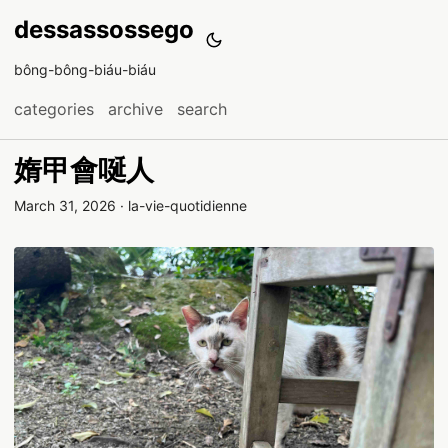
dessassossego
bông-bông-biáu-biáu
categories
archive
search
媠甲會唌人
March 31, 2026
·
la-vie-quotidienne