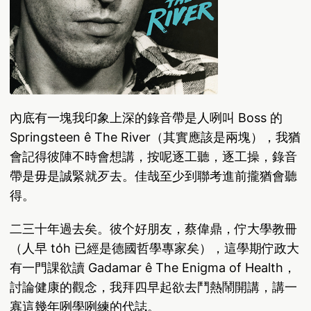
內底有一塊我印象上深的錄音帶是人咧叫 Boss 的
Springsteen ê The River（其實應該是兩塊），我猶
會記得彼陣不時會想講，按呢逐工聽，逐工操，錄音
帶是毋是誠緊就歹去。佳哉至少到聯考進前攏猶會聽
得。
二三十年過去矣。彼个好朋友，蔡偉鼎，佇大學教冊
（人早 to̍h 已經是德國哲學專家矣），這學期佇政大
有一門課欲讀 Gadamar ê The Enigma of Health，
討論健康的觀念，我拜四早起欲去鬥熱鬧開講，講一
寡這幾年咧學咧練的代誌。