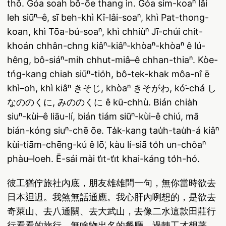
thô. Góa soah bô-ōe thang ìn. Góa sim-koaⁿ lâi
leh siūⁿ–ê, sī beh-khì Kî-lâi-soaⁿ, khì Pat-thong-
koan, khì Tōa-bú-soaⁿ, khì chhiùⁿ Jī-chúi chit-
khoán chhân-chng kiâⁿ-kiâⁿ-khòaⁿ-khòaⁿ ê lú-
hêng, bô-siáⁿ-mih chhut-miâ–ê chhan-thiaⁿ. Kòe-
tńg-kang chiah siūⁿ-tio̍h, bô-tek-khak môa-nî ē
khì–o͘h, khì kiâⁿ きそじ, khòaⁿ きそがわ, kó͘-chá し
なののくに, みののくに ê kū-chhù. Bián chia̍h
siuⁿ-kùi–ê liāu-lí, bián tiám siūⁿ-kùi–ê chiú, mā
bián-kóng siuⁿ-chē ōe. Ta̍k-kang tau̍h-tau̍h-á kiâⁿ
kùi-tiām-chēng-kú ê lō͘, kàu lí-siā to̍h un-chôaⁿ
phàu–loeh. Ē-sái mài ti̍t-ti̍t khai-káng to̍h-hó.
彼工猶佇旅社內底，朋友雄雄問一句，無你當時欲去
日本𨑨迌。我煞無話通應。我心肝內咧想的，是欲去
奇萊山、去八通關、去大武山，去像二水這款田莊行
行看看的旅行，無啥物出名的餐廳。過轉工才想著，