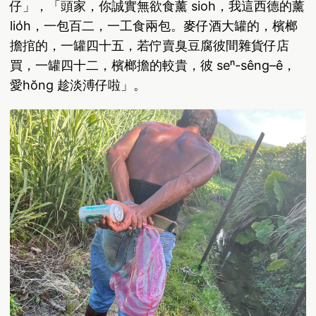
仔」，「頭家，你誠實無欲食薰 sioh，我這西德的薰
lio̍h，一包百二，一工食兩包。麥仔酒大罐的，檳榔
擔捾的，一罐四十五，若佇賣臭豆腐彼間雜貨仔店
買，一罐四十二，檳榔擔的較貴，彼 seⁿ-sêng–ê，
愛hŏng 趁淡溥仔啦」。