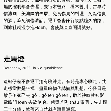
無的確明年會去喔，去行木曾路，看木曾川，古早時
信濃國、美濃國的舊厝。免食傷貴的料理，免點傷貴
的酒，嘛免講傷濟話。逐工沓沓仔行幾點鐘久的路，
到旅社就溫泉泡–loeh。會使莫直直開講就好。
走馬燈
October 6, 2022
·
la-vie-quotidienne
這站仔差不多逐工攏有咧練走。有時是專心咧走，共
走標當做是坐禪，盡量啥物代誌攏莫亂想。今仔日是
放予伊家己去 gô，gô leh gô leh，敢若袂輸就知影
電腦開 loeh 去欲創啥。感覺若咧 thāu 毒咧，先走標
三十分鐘，煞落來自然就有題目通寫。