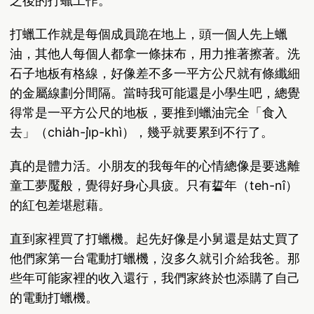
之後的打蠟工作。
打蠟工作就是每個成員跪在地上，頭一個人先上蠟
油，其他人每個人都拿一條抹布，用力推著擦著。洗
石子地板有格線，好像差不多一平方公尺就有條纖細
的金屬線劃分間隔。當時我可能還是小學生吧，總覺
得常是一平方公尺的地板，要推到蠟油完全「食入
去」（chia̍h-ji̍p-khì），幾乎就要累到不行了。
真的是體力活。小朋友的我每年的心情總像是要逃離
童工夢魘般，覺得好身心具疲。只有硩年（teh-nî）
的紅包差堪慰藉。
直到家裡買了打蠟機。起先好像是小舅還是姑丈買了
他們家第一台電動打蠟機，沒多久就引介給我爸。那
些年可能家裡的收入還行，我們家終於也添購了自己
的電動打蠟機。