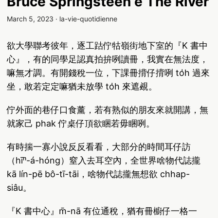
Bruce Springsteen ê The River
March 5, 2023
·
la-vie-quotidienne
欲大學聯考彼年，逐工跍佇牯嶺街地下室的『K 書中
心』，有的同學足認真拍拚咧讀冊，我實在無法度，
嘛無才調。有開錢稅一位，下課冊揹仔揹咧 to̍h 過來
坐，敢若定定嘛猶未放學 to̍h 來遮覕。
佇外面的巷仔口食薰，若有熟似的朋友來就開講，無
就家己 phak 佇桌仔頂欲睏若毋睏咧。
有時揣一寡小說反反看看，大部分的時間耳仔訪
（hīⁿ-á-hóng）窒入去耳空內，全世界啥物代誌攏
kā lín-pē bô-tī-tāi，啥物代誌攏無想欲 chhap-
siâu。
『K 書中心』m̄-nā 有位通稅，猶有冊櫥仔一格一