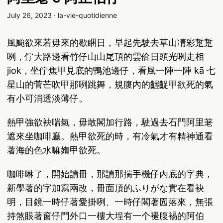
July 26, 2023
·
la-vie-quotidienne
風颱欲來若毋來的歇睏日，早起先駛去草山凊彩踅踅
咧，佇大路邊看竹仔山山尾頂的雲佮日頭光咧走相
jiok，坐佇焦甲見底的鴨池邊仔，看風一陣一陣 kā 七
星山的菅芒吹甲那咧跳舞，規腹內的齷齪甲欲死的氣
有小可消透淡薄仔。
熱甲強欲袂喘氣，毋敢閣加行路，駛過去石門阿里荖
遮來坐咖啡廳。熱甲欲死的時，有冷氣才有精神通看
著海的色水嘛媠甲欲死。
咖啡啉了，開始讀冊，那讀那揣手機仔內底的字典，
新學著的字加寫兩改，冊面頂的ふりがな實在看袂
明，目鏡一時仔著愛掛咧、一時仔閣著囥落來，無張
持煞眼著窗仔門外口一樓大埕有一个褪腹裼的阿伯