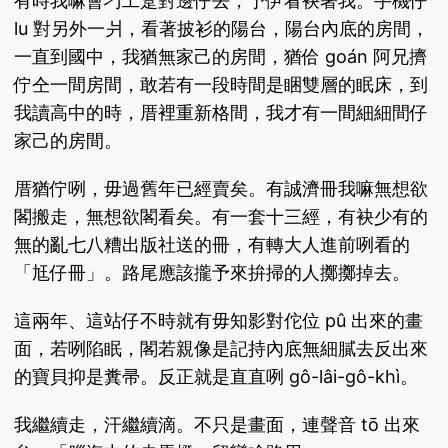
有時我嘛會刁工踅對邊仔去，予伊看袂著我。手機仔
lu 對另外一爿，看著披衫的陽台，陽台內底的房間，
一直到國中，我猶無家己的房間，猶佮 goán 阿兄擠
佇仝一間房間，敢若有一段時間是睏雙層的眠床，到
我讀高中的時，厝裡重新格間，我才有一間細細間仔
家己的房間。
厝猶佇咧，毋過舊年已經賣矣。有誠濟冊我嘛無想欲
閣搬走，無想欲閣看矣。有一套十三經，有袂少有的
無的亂七八糟出版社送的冊，有轉大人進前咧看的
「尪仔冊」。路尾應該攏予來拚掃的人擲擲掉去。
這兩年、這站仔不時就有毋知影對佗位 pû 出來的畫
面，若咧陷眠，閣若親像是記持內底無細膩去反出來
的寶貝抑是糞帚。反正就是直直咧 gô-lâi-gô-khì。
我繼續走，汗繼續滴。不只是畫面，連聲音 tō 出來