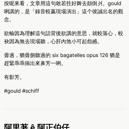
按呢來看，文章用這句敢若拄好舞去顛倒爿。gould
咧講的，是「錄音較嬴現場演出」這个彼誠出名的觀
念。
欲輸因為理解這句話背後欲講的意思，就較落心，較
袂因為無去現場聽，心肝內煞小可起怨慼。
毋過，猶毋捌聽過的 six bagatelles opus 126 猶是
趕緊乖乖揣出來鼻芳一咧。
有影芳。
#gould #schiff
阿里荖 ê 阿正伯仔