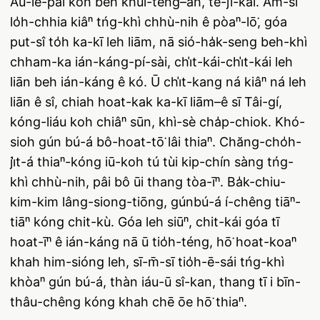
Āu-lé-pài koh beh khui-têng–ah, tē-jī-kái. Àm-sî
lo̍h-chhia kiâⁿ tńg-khì chhù-nih ê pòaⁿ-lō͘, góa
put-sî to̍h ka-kī leh liām, nā sió-ha̍k-seng beh-khì
chham-ka ián-káng-pí-sài, chi̍t-kái-chi̍t-kái leh
liān beh ián-káng ê kó. Ū chi̍t-kang ná kiâⁿ ná leh
liān ê sî, chiah hoat-kak ka-kī liām–ê sī Tâi-gí,
kóng-liáu koh chiâⁿ sūn, khì-sè cha̍p-chiok. Khó-
sioh gún bú-á bô-hoat-tō͘ lâi thiaⁿ. Chăng-cho̍h-
ji̍t-á thiaⁿ-kóng iū-koh tú tùi kip-chín sàng tńg-
khì chhù-nih, pâi bô ūi thang tòa-īⁿ. Ba̍k-chiu-
kim-kim lâng-siong-tiōng, gúnbú-á í-chêng tiāⁿ-
tiāⁿ kóng chit-kù. Góa leh siūⁿ, chit-kái góa tī
hoat-īⁿ ê ián-káng nā ū tio̍h-téng, hō͘ hoat-koaⁿ
khah him-sióng leh, sī-m̄-sī tio̍h-ē-sái tńg-khì
khòaⁿ gún bú-á, thàn iáu-ū sî-kan, thang tī i bīn-
thâu-chêng kóng khah chē ōe hō͘ thiaⁿ.