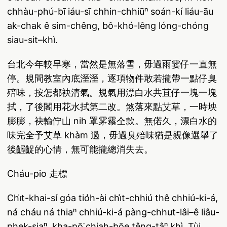
chhàu-phú-bī iáu-sī chhin-chhiūⁿ soán-kí liáu-āu
ak-chak ê sim-chêng, bô-khó-lêng lóng-chóng
siau-sit–khì.
台北今年較早寒，當然是無落雪，毋過雨霎仔一直無
停。規間教室內底溼溼，逐項物件敢若攏帶一點仔臭
殕味，按怎都袂清氣。規氣用漂白水共苴仔一塊一塊
拭，了後閣用花水拭第二改。煞落來點艾草，一時坱
膨膨，袂輸佇山 nih 罩雺霧仝款。無偌久，漂白水的
味完全予艾草 khàm 過，毋過臭殕味猶是親像選舉了
後齷齪的心情，無可能攏總消失去。
Cháu-pio 走標
Chi̍t-khai-sí góa tio̍h-ài chi̍t-chhiú thê chhiú-ki-á,
ná cháu ná thiaⁿ chhiú-ki-á pàng-chhut-lâi–ê liâu-
phek-siaⁿ, kha-pō͘ chiah-bōe têng-tâⁿ khì. Tùi