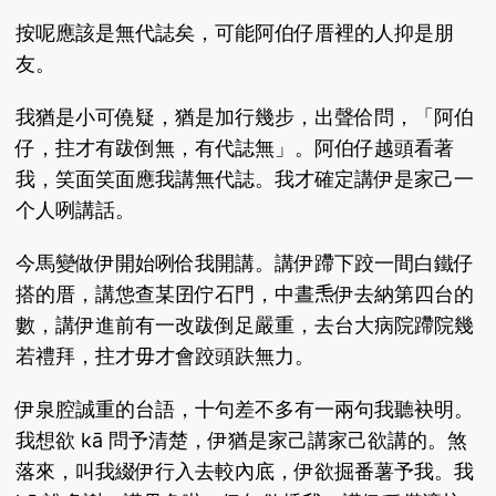
按呢應該是無代誌矣，可能阿伯仔厝裡的人抑是朋
友。
我猶是小可僥疑，猶是加行幾步，出聲佮問，「阿伯
仔，拄才有跋倒無，有代誌無」。阿伯仔越頭看著
我，笑面笑面應我講無代誌。我才確定講伊是家己一
个人咧講話。
今馬變做伊開始咧佮我開講。講伊蹛下跤一間白鐵仔
搭的厝，講怹查某囝佇石門，中晝𤆬伊去納第四台的
數，講伊進前有一改跋倒足嚴重，去台大病院蹛院幾
若禮拜，拄才毋才會跤頭趺無力。
伊泉腔誠重的台語，十句差不多有一兩句我聽袂明。
我想欲 kā 問予清楚，伊猶是家己講家己欲講的。煞
落來，叫我綴伊行入去較內底，伊欲掘番薯予我。我