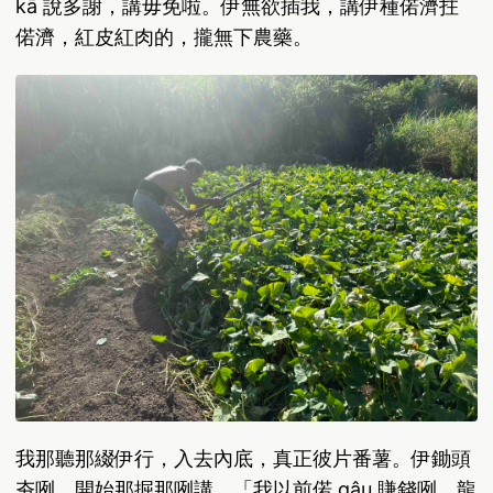
kā 說多謝，講毋免啦。伊無欲插我，講伊種偌濟拄
偌濟，紅皮紅肉的，攏無下農藥。
我那聽那綴伊行，入去內底，真正彼片番薯。伊鋤頭
夯咧，開始那掘那咧講，「我以前偌 gâu 賺錢咧，龍