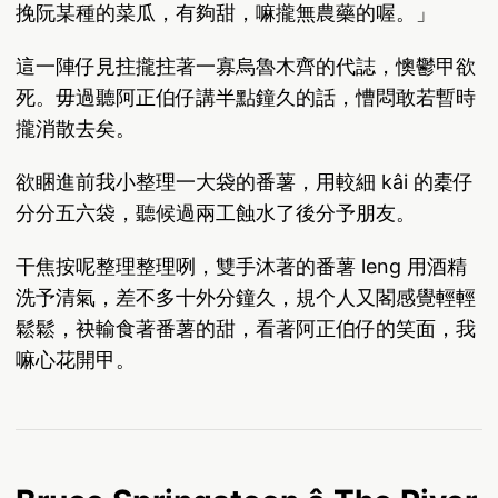
挽阮某種的菜瓜，有夠甜，嘛攏無農藥的喔。」
這一陣仔見拄攏拄著一寡烏魯木齊的代誌，懊鬱甲欲
死。毋過聽阿正伯仔講半點鐘久的話，慒悶敢若暫時
攏消散去矣。
欲睏進前我小整理一大袋的番薯，用較細 kâi 的橐仔
分分五六袋，聽候過兩工蝕水了後分予朋友。
干焦按呢整理整理咧，雙手沐著的番薯 leng 用酒精
洗予清氣，差不多十外分鐘久，規个人又閣感覺輕輕
鬆鬆，袂輸食著番薯的甜，看著阿正伯仔的笑面，我
嘛心花開甲。