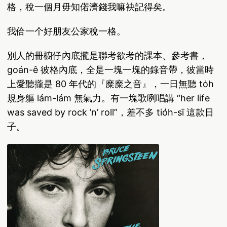
格，稅一個月毋知偌濟錢我嘛袂記得矣。
我佮一个好朋友公家稅一格。
別人的冊櫥仔內底攏是聯考欲考的課本、參考書，
goán-ê 彼格內底，全是一塊一塊的錄音帶，彼當時
上愛聽攏是 80 年代的『糜糜之音』，一日無聽 to̍h
規身軀 lám-lám 無氣力。有一塊歌咧唱講 “her life
was saved by rock ’n’ roll”，差不多 tio̍h-sī 這款日
子。