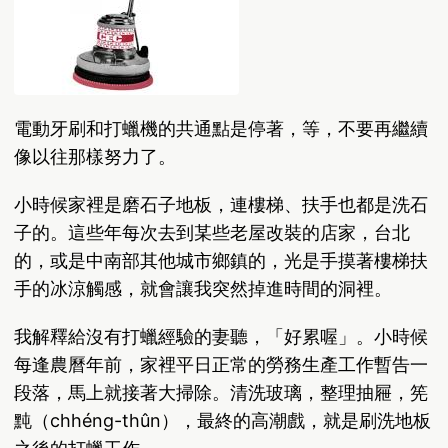
電動牙刷和打蠟機的共通點是停著，等，不要再繼續
像以往那樣努力了。
小時候家裡是磨石子地板，連樓梯、扶手也都是洗石
子的。這些年每次去到某些老屋改裝的店家，台北
的，或是中南部其他城市鄉鎮的，光是手摸著樓梯扶
手的冰涼觸感，就會讓我突然掉進時間的洞裡。
我解釋給沒有打蠟經驗的妻聽，「好累喔」。小時候
每逢農曆年前，家裡平日正常的勞務生產工作暫告一
段落，馬上就接著大掃除。清洗玻璃，整理抽屜，筅
黗（chhéng-thûn），最終的高潮戲，就是刷洗地板