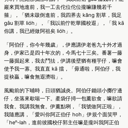
巖來買地進前，我一工去佗位佗位攏嘛賺幾若千
箍」，「猶未跋倒進前，我四界去 kăng 割草，我足
gâu 割草 lio̍h」，「我以前佇乾華國校遐」，「我 kā
你講，我已經做阿祖矣 lio̍h」。
「阿伯仔，你今年幾歲」，伊應講伊老爸九十外才過
身，伊家己是四十年次的，今馬七十三矣。番薯一藤
一藤掘起來，我去鬥抾，伊講後壁猶有種芋仔，嘛會
使予我一寡。我直直 kā 擋，「毋通啦，阿伯仔，我
提袂贏，嘛食無遐濟啦」。
風颱前的下晡時，日頭猶誠炎。阿伯仔鋤頭小擲佇邊
仔，坐落來歇喘一下。橐袋仔撏一包薰欲食，嘛欲請
我食。我講我無食。伊薰點咧，「我號做阿正啦」，
我隨應講，「愛叫你阿正伯仔 ho͘h」伊規个面笑甲，
「heⁿ-lah，進前彼國校仔郭主任嘛是攏叫我阿正伯