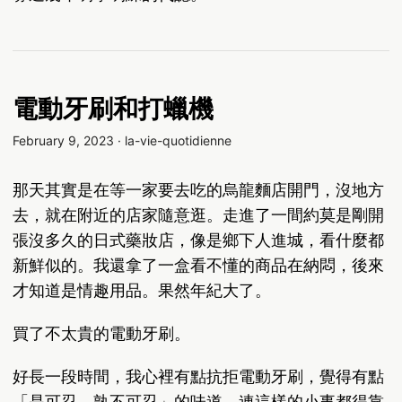
電動牙刷和打蠟機
February 9, 2023
·
la-vie-quotidienne
那天其實是在等一家要去吃的烏龍麵店開門，沒地方
去，就在附近的店家隨意逛。走進了一間約莫是剛開
張沒多久的日式藥妝店，像是鄉下人進城，看什麼都
新鮮似的。我還拿了一盒看不懂的商品在納悶，後來
才知道是情趣用品。果然年紀大了。
買了不太貴的電動牙刷。
好長一段時間，我心裡有點抗拒電動牙刷，覺得有點
「是可忍，孰不可忍」的味道。連這樣的小事都得靠