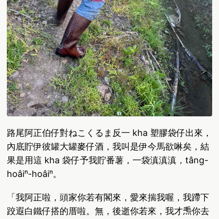
路尾阿正伯仔對ねこくるま反一 kha 塑膠袋仔出來，
內底貯伊彼罐大罐麥仔酒，我叫是伊今馬欲啉矣，結
果是用這 kha 袋仔予我貯番薯，一袋滇滇滇，tâng-
hoâiⁿ-hoâiⁿ。
「我阿正啦，頭家你若有閣來，愛來揣我喔，我蹛下
跤遐白鐵仔搭的厝啦。無，後逝你若來，我才𤆬你去