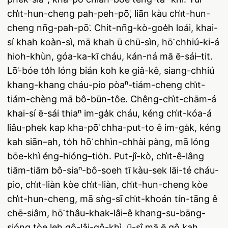
chi̍t-hun-cheng pah-peh-pō͘, liān kàu chi̍t-hun-
cheng nn̄g-pah-pō͘. Chit-nn̄g-kò-goe̍h loái, khai-
sí khah koàn-sì, mā khah ū chū-sìn, hō͘ chhiú-ki-á
hioh-khùn, góa-ka-kī cháu, kán-ná mā ē-sái–tit.
Lō͘-bóe to̍h lóng bián koh ke giâ-kê, siang-chhiú
khang-khang cháu-pio pòaⁿ-tiám-cheng chi̍t-
tiám-chèng mā bô-būn-tôe. Chêng-chi̍t-chām-á
khai-sí ē-sái thiaⁿ im-ga̍k cháu, kéng chi̍t-kóa-á
liâu-phek kap kha-pō͘ chha-put-to ê im-ga̍k, kéng
kah siān–ah, to̍h hō͘ chhìn-chhài pàng, mā lóng
bōe-khì éng-hióng–tio̍h. Put-jî-kò, chi̍t-ê-lâng
tiām-tiām bô-siaⁿ-bô-soeh tī kàu-sek lāi-té cháu-
pio, chi̍t-liàn kòe chi̍t-liàn, chi̍t-hun-cheng kòe
chi̍t-hun-cheng, mā sǹg-sī chi̍t-khoán tín-tāng ê
chē-siâm, hō͘ thâu-khak-lâi–ê khang-su-bāng-
sióng tòe leh gô-lâi-gô-khì, ū-sî mā ē gô kah