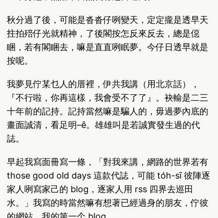
秋分過了後，可能是沓沓仔咧變天，定定攏是透早天
拄拍殕仔光就精神，了後閣按怎反來反去，總是僫
睏，若有閣睏去，嘛是直直咧眠夢。今仔日透早就是
按呢。
我夢見佇某乜人的厝裡，伊共我講（用北京話），
『不行啦，你再這樣，我會受不了了』。袂輸是二三
十年前的記持。記持當然嘛是騙人的，毋過夢內底的
畫面誠清，看足明–ê。雄雄叫是若誠實發生過的代
誌。
早起我寫面冊寫一條，「對我來講，網路的世界若有
those good old days 這款代誌，可能 to̍h-sī 彼陣逐
家人咧寫家己的 blog，逐家人用 rss 四界去巡田
水。」我寫的時當然嘛有想著已經過身的朋友，佇彼
的網站，我的第一个 blog。