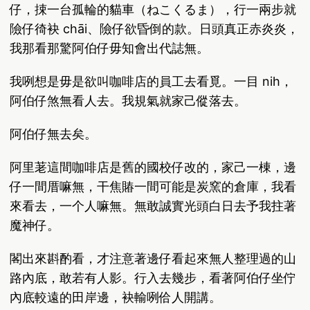
仔，捒一台孤輪的貓車（ねこくるま），行一兩步就
險仔徛袂 chāi、險仔欲昏倒的款。日頭真正赤炎炎，
我那看那驚阿伯仔毋知會出代誌無。
我咧想是毋是欲叫咖啡店的員工去看覓。一目 nih，
阿伯仔煞無看人去。我規氣就家己傱落去。
阿伯仔無去矣。
阿里荖這間咖啡店是舊的國校仔改的，家己一棟，邊
仔一間厝嘛無，干焦賰一間可能是炭窯的倉庫，我看
來看去，一个人嘛無。無敢誠實光頭白日去予我拄著
魔神仔。
閣出來斟酌看，才注意著邊仔看起來無人整理過的山
路內底，敢若有人影。行入去幾步，看著阿伯仔坐佇
內底較遠的田岸邊，袂輸咧佮人開講。