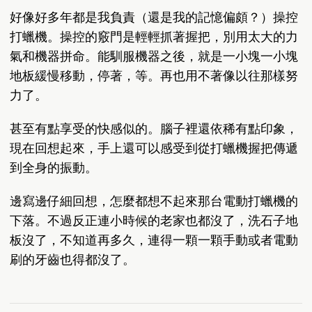
好像好多年都是我負責（還是我的記憶偏頗？）操控
打蠟機。操控的竅門是輕輕抓著握把，別用太大的力
氣和機器拼命。能馴服機器之後，就是一小塊一小塊
地板緩慢移動，停著，等。再也用不著像以往那樣努
力了。
甚至有點享受的快感似的。腦子裡還依稀有點印象，
現在回想起來，手上還可以感受到從打蠟機握把傳遞
到全身的振動。
邊寫邊仔細回想，怎麼都想不起來那台電動打蠟機的
下落。不過反正連小時候的老家也都沒了，洗石子地
板沒了，不知道再多久，連得一顆一顆手動或者電動
刷的牙齒也得都沒了。