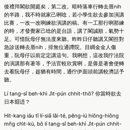
後禮拜閣欲開庭矣，第二改。暗時落車行轉去厝nih
的半路，我不時就家己咧唸，若小學生欲去參加演講
比賽，一改一改咧練欲演講的稿。有一工那行咧那練
的時，才發覺家己唸的是台語，講了閣誠順，氣勢十
足。可惜阮母仔無法度來聽。昨昨日仔聽講又閣拄對
急診送轉去厝nih，排無位通蹛院。目睭金金人傷
重，阮母仔以前定定講這句。我咧想，這改我佇法院
的演講那有著等，予法官較欣賞咧，是毋是著會使轉
去看阮母仔，趁猶有時間，通佇伊面頭前講較濟話予
聽。
Lí tang-sî beh-khì Ji̍t-pún chhit-thô? 你當時欲去
日本𨑨迌？
Hit-kang iáu tī lí-siā lāi-té, pêng-iú hiông-hiông
mn̄g chi̍t-kù, bô lí tang-sî beh-khì Ji̍t-pún chhit-