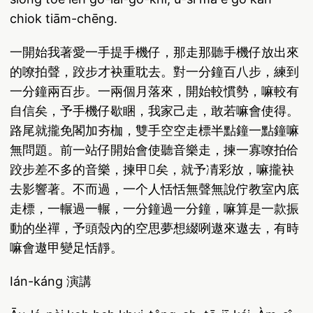
chiok tiām-chēng.
一開始我著愛一手提手機仔，那走那聽手機仔放出來
的嘹拍聲，跤步才袂重耽去。對一分鐘百八步，練到
一分鐘兩百步。一兩個月落來，開始較慣勢，嘛較有
自信矣，予手機仔歇睏，我家己走，敢若嘛會使得。
路尾就攏免閣加夯枷，雙手空空走標半點鐘一點鐘嘛
無問題。前一站仔開始會使聽音樂走，揀一寡嘹拍佮
跤步差不多的音樂，揀甲𤺪矣，就予凊彩放，嘛攏袂
去影響著。不而過，一个人恬恬無聲無說佇教室內底
走標，一輾過一輾，一分鐘過一分鐘，嘛算是一款振
動的坐禪，予頭殼內的空思夢想綴咧遨來遨去，有時
嘛會遨甲變足恬靜。
Ián-káng 演講