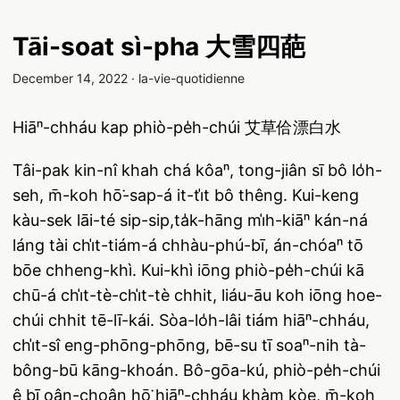
Tāi-soat sì-pha 大雪四葩
December 14, 2022
·
la-vie-quotidienne
Hiāⁿ-chháu kap phiò-pe̍h-chúi 艾草佮漂白水
Tâi-pak kin-nî khah chá kôaⁿ, tong-jiân sī bô lo̍h-
seh, m̄-koh hō͘-sap-á it-ti̍t bô thêng. Kui-keng
kàu-sek lāi-té sip-sip,ta̍k-hāng mi̍h-kiāⁿ kán-ná
láng tài chi̍t-tiám-á chhàu-phú-bī, án-chóaⁿ tō
bōe chheng-khì. Kui-khì iōng phiò-pe̍h-chúi kā
chū-á chi̍t-tè-chi̍t-tè chhit, liáu-āu koh iōng hoe-
chúi chhit tē-lī-kái. Sòa-lo̍h-lâi tiám hiāⁿ-chháu,
chi̍t-sî eng-phōng-phōng, bē-su tī soaⁿ-nih tà-
bông-bū kāng-khoán. Bô-gōa-kú, phiò-pe̍h-chúi
ê bī oân-choân hō͘ hiāⁿ-chháu khàm kòe, m̄-koh