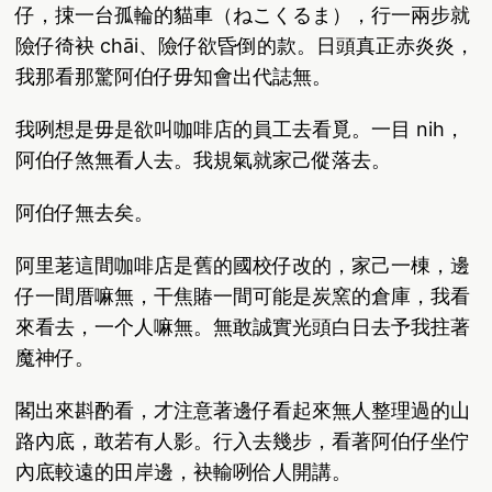
仔，捒一台孤輪的貓車（ねこくるま），行一兩步就
險仔徛袂 chāi、險仔欲昏倒的款。日頭真正赤炎炎，
我那看那驚阿伯仔毋知會出代誌無。
我咧想是毋是欲叫咖啡店的員工去看覓。一目 nih，
阿伯仔煞無看人去。我規氣就家己傱落去。
阿伯仔無去矣。
阿里荖這間咖啡店是舊的國校仔改的，家己一棟，邊
仔一間厝嘛無，干焦賰一間可能是炭窯的倉庫，我看
來看去，一个人嘛無。無敢誠實光頭白日去予我拄著
魔神仔。
閣出來斟酌看，才注意著邊仔看起來無人整理過的山
路內底，敢若有人影。行入去幾步，看著阿伯仔坐佇
內底較遠的田岸邊，袂輸咧佮人開講。