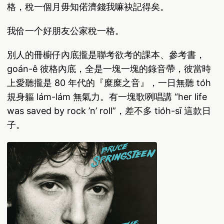
格，稅一個月毋知偌濟錢我嘛袂記得矣。
我佮一个好朋友公家稅一格。
別人的冊櫥仔內底攏是聯考欲考的課本、參考書，
goán-ê 彼格內底，全是一塊一塊的錄音帶，彼當時
上愛聽攏是 80 年代的『糜糜之音』，一日無聽 to̍h
規身軀 lám-lám 無氣力。有一塊歌咧唱講 “her life
was saved by rock ’n’ roll”，差不多 tio̍h-sī 這款日
子。