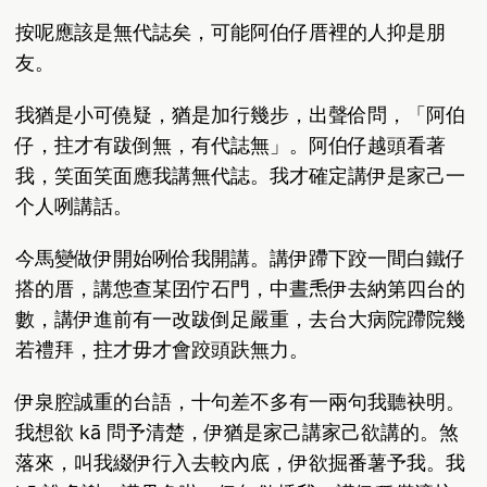
按呢應該是無代誌矣，可能阿伯仔厝裡的人抑是朋
友。
我猶是小可僥疑，猶是加行幾步，出聲佮問，「阿伯
仔，拄才有跋倒無，有代誌無」。阿伯仔越頭看著
我，笑面笑面應我講無代誌。我才確定講伊是家己一
个人咧講話。
今馬變做伊開始咧佮我開講。講伊蹛下跤一間白鐵仔
搭的厝，講怹查某囝佇石門，中晝𤆬伊去納第四台的
數，講伊進前有一改跋倒足嚴重，去台大病院蹛院幾
若禮拜，拄才毋才會跤頭趺無力。
伊泉腔誠重的台語，十句差不多有一兩句我聽袂明。
我想欲 kā 問予清楚，伊猶是家己講家己欲講的。煞
落來，叫我綴伊行入去較內底，伊欲掘番薯予我。我