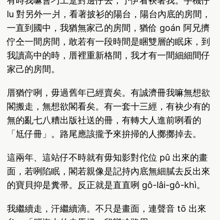
有時我嘛會刁工踅對邊仔去，予伊看袂著我。手機仔
lu 對另外一爿，看著披衫的陽台，陽台內底的房間，
一直到國中，我猶無家己的房間，猶佮 goán 阿兄擠
佇仝一間房間，敢若有一段時間是睏雙層的眠床，到
我讀高中的時，厝裡重新格間，我才有一間細細間仔
家己的房間。
厝猶佇咧，毋過舊年已經賣矣。有誠濟冊我嘛無想欲
閣搬走，無想欲閣看矣。有一套十三經，有袂少有的
無的亂七八糟出版社送的冊，有轉大人進前咧看的
「尪仔冊」。路尾應該攏予來拚掃的人擲擲掉去。
這兩年、這站仔不時就有毋知影對佗位 pû 出來的畫
面，若咧陷眠，閣若親像是記持內底無細膩去反出來
的寶貝抑是糞帚。反正就是直直咧 gô-lâi-gô-khì。
我繼續走，汗繼續滴。不只是畫面，連聲音 tō 出來