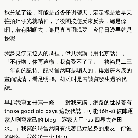
秋分過了後，可能是沓沓仔咧變天，定定攏是透早天
拄拍殕仔光就精神，了後閣按怎反來反去，總是僫
睏，若有閣睏去，嘛是直直咧眠夢。今仔日透早就是
按呢。
我夢見佇某乜人的厝裡，伊共我講（用北京話），
『不行啦，你再這樣，我會受不了了』。袂輸是二三
十年前的記持。記持當然嘛是騙人的，毋過夢內底的
畫面誠清，看足明–ê。雄雄叫是若誠實發生過的代
誌。
早起我寫面冊寫一條，「對我來講，網路的世界若有
those good old days 這款代誌，可能 to̍h-sī 彼陣逐
家人咧寫家己的 blog，逐家人用 rss 四界去巡田
水。」我寫的時當然嘛有想著已經過身的朋友，佇彼
的網站，我的第一个 blog。