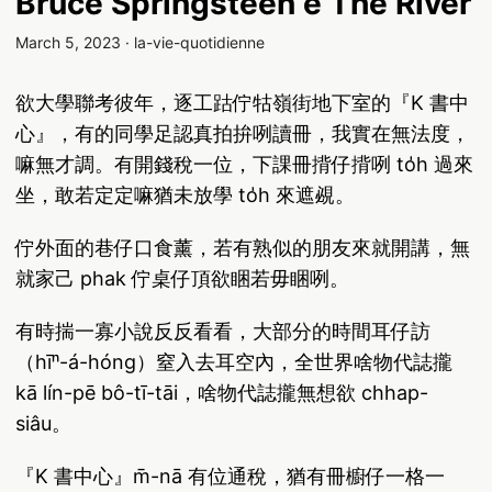
Bruce Springsteen ê The River
March 5, 2023
·
la-vie-quotidienne
欲大學聯考彼年，逐工跍佇牯嶺街地下室的『K 書中
心』，有的同學足認真拍拚咧讀冊，我實在無法度，
嘛無才調。有開錢稅一位，下課冊揹仔揹咧 to̍h 過來
坐，敢若定定嘛猶未放學 to̍h 來遮覕。
佇外面的巷仔口食薰，若有熟似的朋友來就開講，無
就家己 phak 佇桌仔頂欲睏若毋睏咧。
有時揣一寡小說反反看看，大部分的時間耳仔訪
（hīⁿ-á-hóng）窒入去耳空內，全世界啥物代誌攏
kā lín-pē bô-tī-tāi，啥物代誌攏無想欲 chhap-
siâu。
『K 書中心』m̄-nā 有位通稅，猶有冊櫥仔一格一