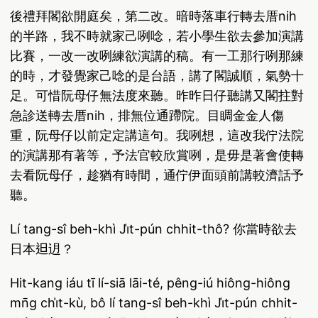
後禮拜閣欲開庭矣，第二改。暗時落車行轉去厝nih
的半路，我不時就家己咧唸，若小學生欲去參加演講
比賽，一改一改咧練欲演講的稿。有一工那行咧那練
的時，才發覺家己唸的是台語，講了閣誠順，氣勢十
足。可惜阮母仔無法度來聽。昨昨日仔聽講又閣拄對
急診送轉去厝nih，排無位通蹛院。目睭金金人傷
重，阮母仔以前定定講這句。我咧想，這改我佇法院
的演講那有著等，予法官較欣賞咧，是毋是著會使轉
去看阮母仔，趁猶有時間，通佇伊面頭前講較濟話予
聽。
Lí tang-sî beh-khì Ji̍t-pún chhit-thô? 你當時欲去
日本𨑨迌？
Hit-kang iáu tī lí-siā lāi-té, pêng-iú hiông-hiông
mn̄g chi̍t-kù, bô lí tang-sî beh-khì Ji̍t-pún chhit-