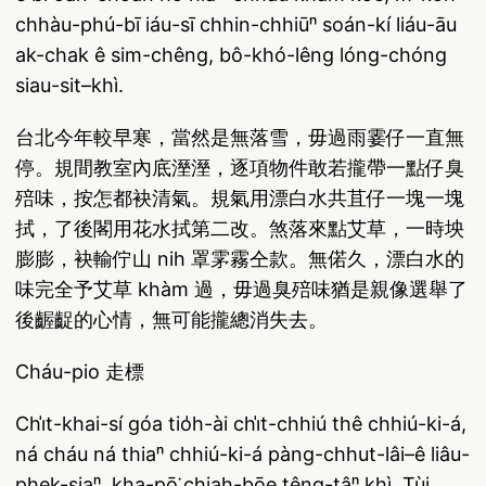
chhàu-phú-bī iáu-sī chhin-chhiūⁿ soán-kí liáu-āu
ak-chak ê sim-chêng, bô-khó-lêng lóng-chóng
siau-sit–khì.
台北今年較早寒，當然是無落雪，毋過雨霎仔一直無
停。規間教室內底溼溼，逐項物件敢若攏帶一點仔臭
殕味，按怎都袂清氣。規氣用漂白水共苴仔一塊一塊
拭，了後閣用花水拭第二改。煞落來點艾草，一時坱
膨膨，袂輸佇山 nih 罩雺霧仝款。無偌久，漂白水的
味完全予艾草 khàm 過，毋過臭殕味猶是親像選舉了
後齷齪的心情，無可能攏總消失去。
Cháu-pio 走標
Chi̍t-khai-sí góa tio̍h-ài chi̍t-chhiú thê chhiú-ki-á,
ná cháu ná thiaⁿ chhiú-ki-á pàng-chhut-lâi–ê liâu-
phek-siaⁿ, kha-pō͘ chiah-bōe têng-tâⁿ khì. Tùi