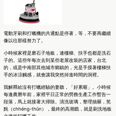
電動牙刷和打蠟機的共通點是停著，等，不要再繼續
像以往那樣努力了。
小時候家裡是磨石子地板，連樓梯、扶手也都是洗石
子的。這些年每次去到某些老屋改裝的店家，台北
的，或是中南部其他城市鄉鎮的，光是手摸著樓梯扶
手的冰涼觸感，就會讓我突然掉進時間的洞裡。
我解釋給沒有打蠟經驗的妻聽，「好累喔」。小時候
每逢農曆年前，家裡平日正常的勞務生產工作暫告一
段落，馬上就接著大掃除。清洗玻璃，整理抽屜，筅
黗（chhéng-thûn），最終的高潮戲，就是刷洗地板