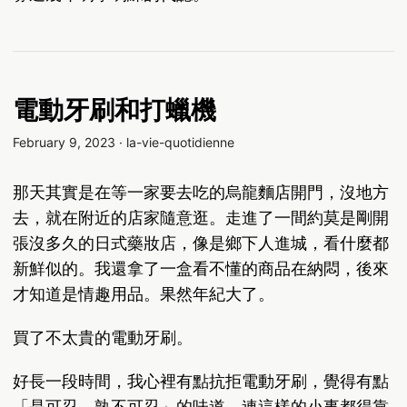
電動牙刷和打蠟機
February 9, 2023
·
la-vie-quotidienne
那天其實是在等一家要去吃的烏龍麵店開門，沒地方
去，就在附近的店家隨意逛。走進了一間約莫是剛開
張沒多久的日式藥妝店，像是鄉下人進城，看什麼都
新鮮似的。我還拿了一盒看不懂的商品在納悶，後來
才知道是情趣用品。果然年紀大了。
買了不太貴的電動牙刷。
好長一段時間，我心裡有點抗拒電動牙刷，覺得有點
「是可忍，孰不可忍」的味道。連這樣的小事都得靠