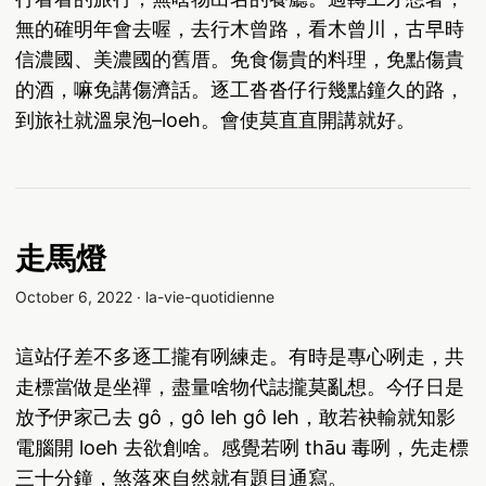
無的確明年會去喔，去行木曾路，看木曾川，古早時
信濃國、美濃國的舊厝。免食傷貴的料理，免點傷貴
的酒，嘛免講傷濟話。逐工沓沓仔行幾點鐘久的路，
到旅社就溫泉泡–loeh。會使莫直直開講就好。
走馬燈
October 6, 2022
·
la-vie-quotidienne
這站仔差不多逐工攏有咧練走。有時是專心咧走，共
走標當做是坐禪，盡量啥物代誌攏莫亂想。今仔日是
放予伊家己去 gô，gô leh gô leh，敢若袂輸就知影
電腦開 loeh 去欲創啥。感覺若咧 thāu 毒咧，先走標
三十分鐘，煞落來自然就有題目通寫。