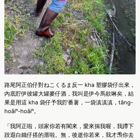
路尾阿正伯仔對ねこくるま反一 kha 塑膠袋仔出來，
內底貯伊彼罐大罐麥仔酒，我叫是伊今馬欲啉矣，結
果是用這 kha 袋仔予我貯番薯，一袋滇滇滇，tâng-
hoâiⁿ-hoâiⁿ。
「我阿正啦，頭家你若有閣來，愛來揣我喔，我蹛下
跤遐白鐵仔搭的厝啦。無，後逝你若來，我才𤆬你去