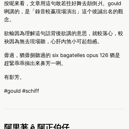
按呢來看，文章用這句敢若拄好舞去顛倒爿。gould
咧講的，是「錄音較嬴現場演出」這个彼誠出名的觀
念。
欲輸因為理解這句話背後欲講的意思，就較落心，較
袂因為無去現場聽，心肝內煞小可起怨慼。
毋過，猶毋捌聽過的 six bagatelles opus 126 猶是
趕緊乖乖揣出來鼻芳一咧。
有影芳。
#gould #schiff
阿里荖 ê 阿正伯仔