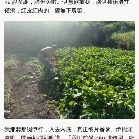
kā 說多謝，講毋免啦。伊無欲插我，講伊種偌濟拄
偌濟，紅皮紅肉的，攏無下農藥。
我那聽那綴伊行，入去內底，真正彼片番薯。伊鋤頭
夯咧，開始那掘那咧講，「我以前偌 gâu 賺錢咧，龍