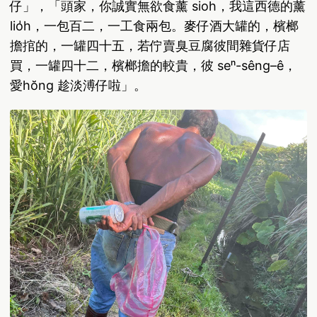
仔」，「頭家，你誠實無欲食薰 sioh，我這西德的薰
lio̍h，一包百二，一工食兩包。麥仔酒大罐的，檳榔
擔捾的，一罐四十五，若佇賣臭豆腐彼間雜貨仔店
買，一罐四十二，檳榔擔的較貴，彼 seⁿ-sêng–ê，
愛hŏng 趁淡溥仔啦」。