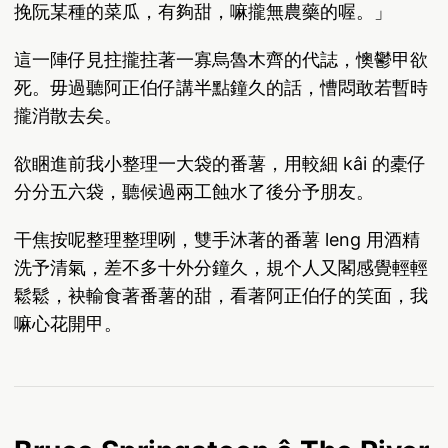
挽阮某種的菜瓜，有夠甜，嘛攏無農藥的喔。」
這一陣仔見拄攏拄著一寡烏魯木齊的代誌，懊鬱甲欲
死。毋過聽阿正伯仔講半點鐘久的話，慒悶敢若暫時
攏消散去矣。
欲睏進前我小整理一大袋的番薯，用較細 kâi 的橐仔
分分五六袋，聽候過兩工蝕水了後分予朋友。
干焦按呢整理整理咧，雙手沐著的番薯 leng 用酒精
洗予清氣，差不多十外分鐘久，規个人又閣感覺輕輕
鬆鬆，袂輸食著番薯的甜，看著阿正伯仔的笑面，我
嘛心花開甲。