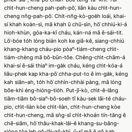
chi̍t-hun-cheng pah-peh-pō͘, liān kàu chi̍t-hun-
cheng nn̄g-pah-pō͘. Chit-nn̄g-kò-goe̍h loái, khai-
sí khah koàn-sì, mā khah ū chū-sìn, hō͘ chhiú-ki-á
hioh-khùn, góa-ka-kī cháu, kán-ná mā ē-sái–tit.
Lō͘-bóe to̍h lóng bián koh ke giâ-kê, siang-chhiú
khang-khang cháu-pio pòaⁿ-tiám-cheng chi̍t-
tiám-chèng mā bô-būn-tôe. Chêng-chi̍t-chām-á
khai-sí ē-sái thiaⁿ im-ga̍k cháu, kéng chi̍t-kóa-á
liâu-phek kap kha-pō͘ chha-put-to ê im-ga̍k, kéng
kah siān–ah, to̍h hō͘ chhìn-chhài pàng, mā lóng
bōe-khì éng-hióng–tio̍h. Put-jî-kò, chi̍t-ê-lâng
tiām-tiām bô-siaⁿ-bô-soeh tī kàu-sek lāi-té cháu-
pio, chi̍t-liàn kòe chi̍t-liàn, chi̍t-hun-cheng kòe
chi̍t-hun-cheng, mā sǹg-sī chi̍t-khoán tín-tāng ê
chē-siâm, hō͘ thâu-khak-lâi–ê khang-su-bāng-
sióng tòe leh gô-lâi-gô-khì, ū-sî mā ē gô kah