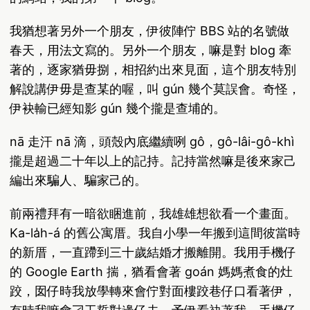
我猶想著另外一个朋友，伊彼陣佇 BBS 站的名號做
春天，用法文寫的。另外一个朋友，嘛是對 blog 牽
著的，逐家猶毋捌，相招約出來見面，這个朋友特別
解說講伊毋是查某的喔，叫 gún 幾个莫誤會。奇怪，
伊袂輸已經知影 gún 幾个攏是查埔的。
nā 走汗 nā 滴，頭殼內底繼續咧 gô，gô-lâi-gô-khì
攏是超過二十年以上的記持。記持當然嘛是後來家己
編出來騙人、騙家己的。
前兩禮拜有一暗欲睏進前，我雄雄想欲看一个畫面。
Ka-la̍h-á 的舊公寓厝。我自小學一年搬到這間彼當時
的新厝，一直蹛到三十歲結婚才搬離開。我用手機仔
的 Google Earth 揣，猶看會著 goán 媽媽煮食的灶
跤，囡仔時我放學轉來會佇對面樓跤巷仔口看著伊，