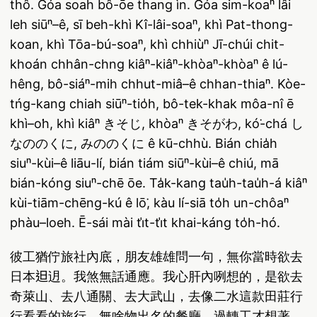
thô. Góa soah bô-ōe thang ìn. Góa sim-koaⁿ lâi
leh siūⁿ–ê, sī beh-khì Kî-lâi-soaⁿ, khì Pat-thong-
koan, khì Tōa-bú-soaⁿ, khì chhiùⁿ Jī-chúi chit-
khoán chhân-chng kiâⁿ-kiâⁿ-khòaⁿ-khòaⁿ ê lú-
hêng, bô-siáⁿ-mih chhut-miâ–ê chhan-thiaⁿ. Kòe-
tńg-kang chiah siūⁿ-tio̍h, bô-tek-khak môa-nî ē
khì–o͘h, khì kiâⁿ きそじ, khòaⁿ きそがわ, kó͘-chá し
なののくに, みののくに ê kū-chhù. Bián chia̍h
siuⁿ-kùi–ê liāu-lí, bián tiám siūⁿ-kùi–ê chiú, mā
bián-kóng siuⁿ-chē ōe. Ta̍k-kang tau̍h-tau̍h-á kiâⁿ
kùi-tiām-chēng-kú ê lō͘, kàu lí-siā to̍h un-chôaⁿ
phàu–loeh. Ē-sái mài ti̍t-ti̍t khai-káng to̍h-hó.
彼工猶佇旅社內底，朋友雄雄問一句，無你當時欲去
日本𨑨迌。我煞無話通應。我心肝內咧想的，是欲去
奇萊山、去八通關、去大武山，去像二水這款田莊行
行看看的旅行，無啥物出名的餐廳。過轉工才想著，