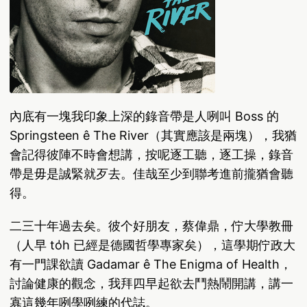
內底有一塊我印象上深的錄音帶是人咧叫 Boss 的
Springsteen ê The River（其實應該是兩塊），我猶
會記得彼陣不時會想講，按呢逐工聽，逐工操，錄音
帶是毋是誠緊就歹去。佳哉至少到聯考進前攏猶會聽
得。
二三十年過去矣。彼个好朋友，蔡偉鼎，佇大學教冊
（人早 to̍h 已經是德國哲學專家矣），這學期佇政大
有一門課欲讀 Gadamar ê The Enigma of Health，
討論健康的觀念，我拜四早起欲去鬥熱鬧開講，講一
寡這幾年咧學咧練的代誌。