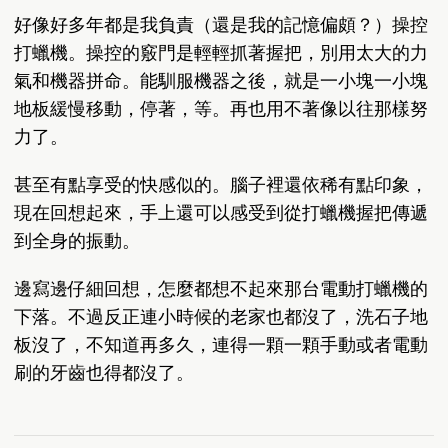
好像好多年都是我負責（還是我的記憶偏頗？）操控
打蠟機。操控的竅門是輕輕抓著握把，別用太大的力
氣和機器拼命。能馴服機器之後，就是一小塊一小塊
地板緩慢移動，停著，等。再也用不著像以往那樣努
力了。
甚至有點享受的快感似的。腦子裡還依稀有點印象，
現在回想起來，手上還可以感受到從打蠟機握把傳遞
到全身的振動。
邊寫邊仔細回想，怎麼都想不起來那台電動打蠟機的
下落。不過反正連小時候的老家也都沒了，洗石子地
板沒了，不知道再多久，連得一顆一顆手動或者電動
刷的牙齒也得都沒了。