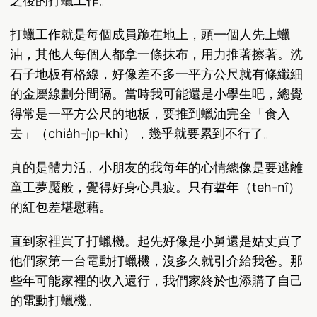
之後的打蠟工作。
打蠟工作就是每個成員跪在地上，頭一個人先上蠟
油，其他人每個人都拿一條抹布，用力推著擦著。洗
石子地板有格線，好像差不多一平方公尺就有條纖細
的金屬線劃分間隔。當時我可能還是小學生吧，總覺
得常是一平方公尺的地板，要推到蠟油完全「食入
去」（chia̍h-ji̍p-khì），幾乎就要累到不行了。
真的是體力活。小朋友的我每年的心情總像是要逃離
童工夢魘般，覺得好身心具疲。只有硩年（teh-nî）
的紅包差堪慰藉。
直到家裡買了打蠟機。起先好像是小舅還是姑丈買了
他們家第一台電動打蠟機，沒多久就引介給我爸。那
些年可能家裡的收入還行，我們家終於也添購了自己
的電動打蠟機。