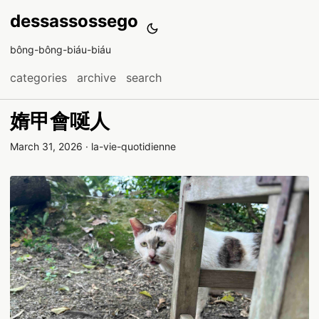
dessassossego
bông-bông-biáu-biáu
categories
archive
search
媠甲會唌人
March 31, 2026
·
la-vie-quotidienne