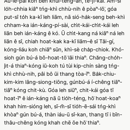
Āu-lé-pài koh beh khui-têng–ah, tē-jī-kái. Àm-sî
lo̍h-chhia kiâⁿ tńg-khì chhù-nih ê pòaⁿ-lō͘, góa
put-sî to̍h ka-kī leh liām, nā sió-ha̍k-seng beh-khì
chham-ka ián-káng-pí-sài, chi̍t-kái-chi̍t-kái leh
liān beh ián-káng ê kó. Ū chi̍t-kang ná kiâⁿ ná leh
liān ê sî, chiah hoat-kak ka-kī liām–ê sī Tâi-gí,
kóng-liáu koh chiâⁿ sūn, khì-sè cha̍p-chiok. Khó-
sioh gún bú-á bô-hoat-tō͘ lâi thiaⁿ. Chăng-cho̍h-
ji̍t-á thiaⁿ-kóng iū-koh tú tùi kip-chín sàng tńg-
khì chhù-nih, pâi bô ūi thang tòa-īⁿ. Ba̍k-chiu-
kim-kim lâng-siong-tiōng, gúnbú-á í-chêng tiāⁿ-
tiāⁿ kóng chit-kù. Góa leh siūⁿ, chit-kái góa tī
hoat-īⁿ ê ián-káng nā ū tio̍h-téng, hō͘ hoat-koaⁿ
khah him-sióng leh, sī-m̄-sī tio̍h-ē-sái tńg-khì
khòaⁿ gún bú-á, thàn iáu-ū sî-kan, thang tī i bīn-
thâu-chêng kóng khah chē ōe hō͘ thiaⁿ.