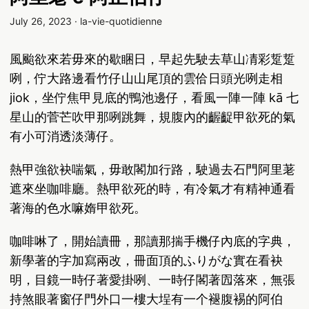
July 26, 2023
·
la-vie-quotidienne
風颱欲來若毋來的歇睏日，早起先駛去草山凊彩踅踅
咧，佇大路邊看竹仔山山尾頂的雲佮日頭光咧走相
jiok，坐佇焦甲見底的鴨池邊仔，看風一陣一陣 kā 七
星山的菅芒吹甲那咧跳舞，規腹內的齷齪甲欲死的氣
有小可消透淡薄仔。
熱甲強欲袂喘氣，毋敢閣加行路，駛過去石門阿里荖
遮來坐咖啡廳。熱甲欲死的時，有冷氣才有精神通看
著海的色水嘛媠甲欲死。
咖啡啉了，開始讀冊，那讀那揣手機仔內底的字典，
新學著的字加寫兩改，冊面頂的ふりがな實在看袂
明，目鏡一時仔著愛掛咧、一時仔閣著囥落來，無張
持煞眼著窗仔門外口一樓大埕有一个褪腹裼的阿伯