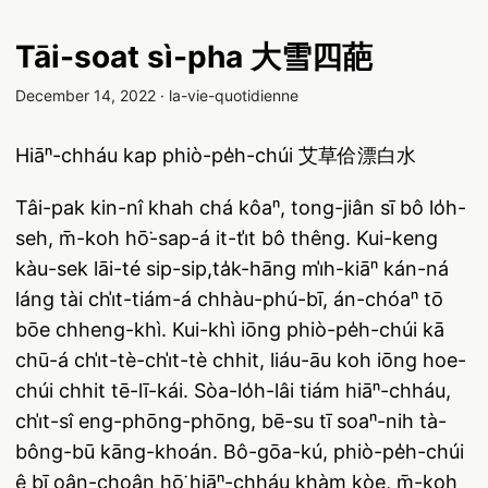
Tāi-soat sì-pha 大雪四葩
December 14, 2022
·
la-vie-quotidienne
Hiāⁿ-chháu kap phiò-pe̍h-chúi 艾草佮漂白水
Tâi-pak kin-nî khah chá kôaⁿ, tong-jiân sī bô lo̍h-
seh, m̄-koh hō͘-sap-á it-ti̍t bô thêng. Kui-keng
kàu-sek lāi-té sip-sip,ta̍k-hāng mi̍h-kiāⁿ kán-ná
láng tài chi̍t-tiám-á chhàu-phú-bī, án-chóaⁿ tō
bōe chheng-khì. Kui-khì iōng phiò-pe̍h-chúi kā
chū-á chi̍t-tè-chi̍t-tè chhit, liáu-āu koh iōng hoe-
chúi chhit tē-lī-kái. Sòa-lo̍h-lâi tiám hiāⁿ-chháu,
chi̍t-sî eng-phōng-phōng, bē-su tī soaⁿ-nih tà-
bông-bū kāng-khoán. Bô-gōa-kú, phiò-pe̍h-chúi
ê bī oân-choân hō͘ hiāⁿ-chháu khàm kòe, m̄-koh