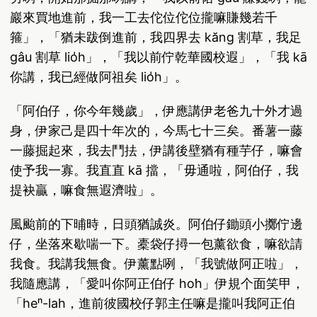
巖來買地進前，我一工去佗位佗位攏嘛賺幾若千
箍」，「猶未跋倒進前，我四界去 kăng 割草，我足
gâu 割草 lio̍h」，「我以前佇乾華國校遐」，「我 kā
你講，我已經做阿祖矣 lio̍h」。
「阿伯仔，你今年幾歲」，伊應講伊老爸九十外才過
身，伊家己是四十年次的，今馬七十三矣。番薯一藤
一藤掘起來，我去鬥抾，伊講後壁猶有種芋仔，嘛會
使予我一寡。我直直 kā 擋，「毋通啦，阿伯仔，我
提袂贏，嘛食無遐濟啦」。
風颱前的下晡時，日頭猶誠炎。阿伯仔鋤頭小擲佇邊
仔，坐落來歇喘一下。橐袋仔撏一包薰欲食，嘛欲請
我食。我講我無食。伊薰點咧，「我號做阿正啦」，
我隨應講，「愛叫你阿正伯仔 ho͘h」伊規个面笑甲，
「heⁿ-lah，進前彼國校仔郭主任嘛是攏叫我阿正伯