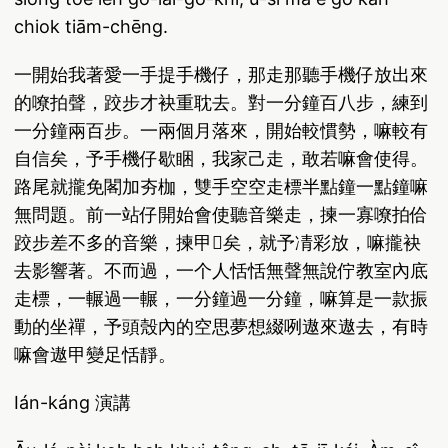
chiok tiām-chēng.
一開始我著愛一手提手機仔，那走那聽手機仔放出來
的嘹拍聲，跤步才袂重耽去。對一分鐘百八步，練到
一分鐘兩百步。一兩個月落來，開始較慣勢，嘛較有
自信矣，予手機仔歇睏，我家己走，敢若嘛會使得。
路尾就攏免閣加夯枷，雙手空空走標半點鐘一點鐘嘛
無問題。前一站仔開始會使聽音樂走，揀一寡嘹拍佮
跤步差不多的音樂，揀甲𤺪矣，就予凊彩放，嘛攏袂
去影響著。不而過，一个人恬恬無聲無說佇教室內底
走標，一輾過一輾，一分鐘過一分鐘，嘛算是一款振
動的坐禪，予頭殼內的空思夢想綴咧遨來遨去，有時
嘛會遨甲變足恬靜。
Ián-káng 演講