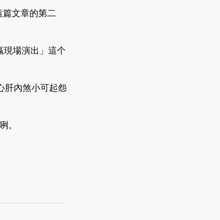
g” 這篇文章的第二
較嬴現場演出」這个
心肝內煞小可起怨
一咧。