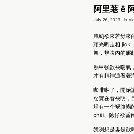
阿里荖 ê
July 26, 2023
·
la-vi
風颱欲來若毋來
頭光咧走相 ji
舞，規腹內的齷
熱甲強欲袂喘氣
才有精神通看著
咖啡啉了，開始
な實在看袂明，
埕有一个褪腹裼
chāi、險仔欲
我咧想是毋是欲