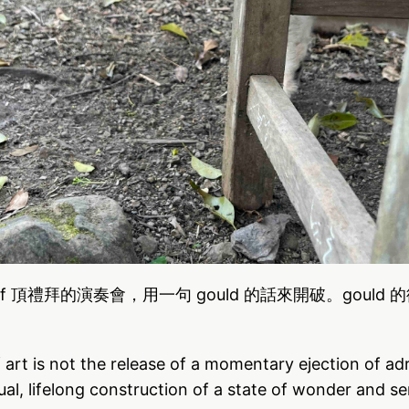
iff 頂禮拜的演奏會，用一句 gould 的話來開破。gould
art is not the release of a momentary ejection of adr
ual, lifelong construction of a state of wonder and ser