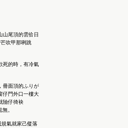
山山尾頂的雲佮日
菅芒吹甲那咧跳
欲死的時，有冷氣
，冊面頂的ふりが
窗仔門外口一樓大
就險仔徛袂
誌無。
我規氣就家己傱落