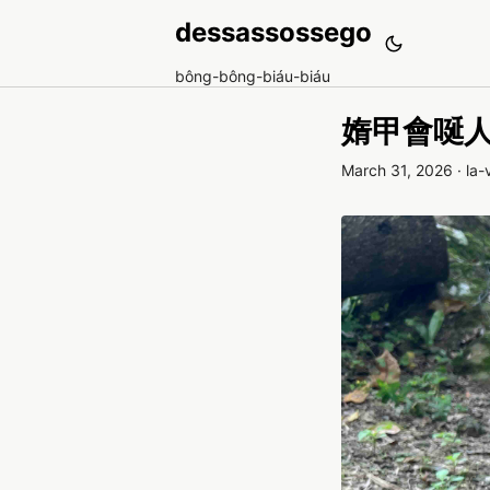
dessassossego
bông-bông-biáu-biáu
媠甲會唌
March 31, 2026
·
la-