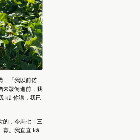
講，「我以前偌
猶未跋倒進前，我
我 kā 你講，我已
次的，今馬七十三
寡。我直直 kā