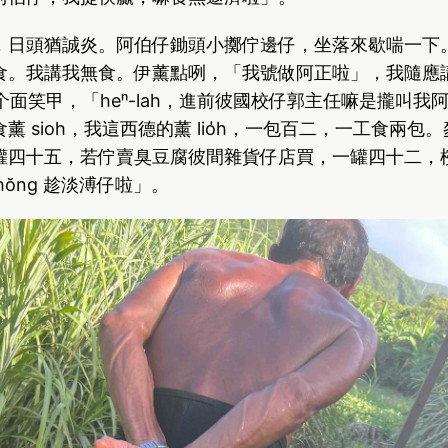
，日頭猶誠炎。阿伯仔鋤頭小擲佇邊仔，坐落來歇喘一下
食。我講我無食。伊薰點咧，「我號做阿正啦」，我隨應
伊規个面笑甲，「heⁿ-lah，進前彼國校仔郭主任嘛是攏叫
薰 sioh，我這西德的薰 lio̍h，一包百二，一工食兩包
罐四十五，若佇賣臭豆腐彼間雜貨仔店買，一罐四十二，
，愛hŏng 趁淡溥仔啦」。