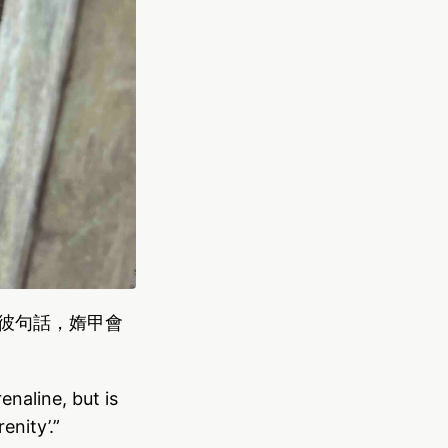
 的彼句話，媠甲會
enaline, but is
enity’.”