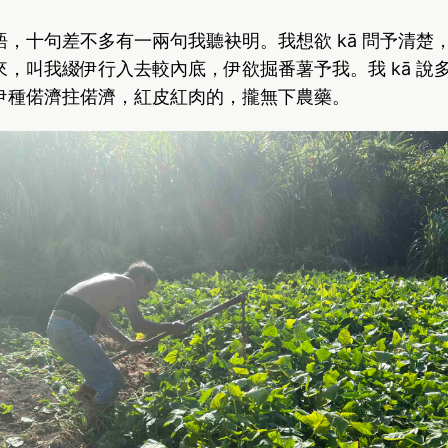
，十句差不多有一兩句我聽袂明。我想欲 kā 問予清楚
，叫我綴伊行入去較內底，伊欲掘番薯予我。我 kā 說
伊種偌濟拄偌濟，紅皮紅肉的，攏無下農藥。