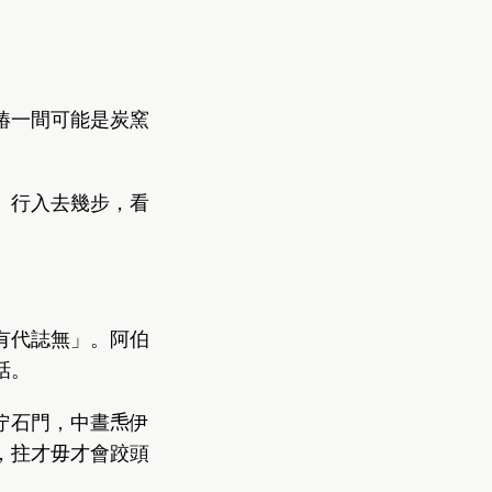
賰一間可能是炭窯
。
。行入去幾步，看
有代誌無」。阿伯
話。
石門，中晝𤆬伊
，拄才毋才會跤頭