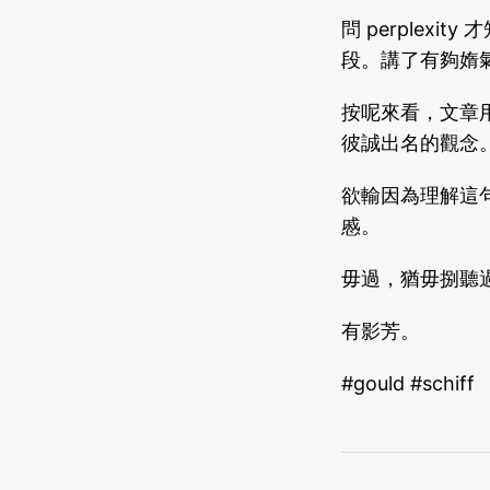
問 perplexit
段。講了有夠媠
按呢來看，文章用
彼誠出名的觀念
欲輸因為理解這
慼。
毋過，猶毋捌聽過的 
有影芳。
#gould #schiff