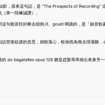
y 才知影，原來這句話，是 “The Prospects of Recordin
氣（第一段嘛誠讚）。
這句敢若拄好舞去顛倒爿。gould 咧講的，是「錄音
。
句話背後欲講的意思，就較落心，較袂因為無去現場聽，
six bagatelles opus 126 猶是趕緊乖乖揣出來鼻芳