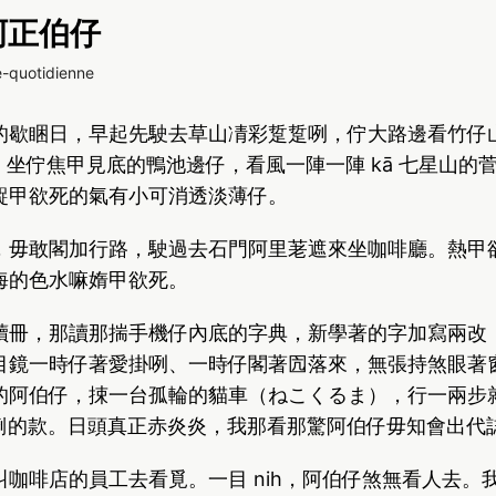
 阿正伯仔
e-quotidienne
的歇睏日，早起先駛去草山凊彩踅踅咧，佇大路邊看竹仔
ok，坐佇焦甲見底的鴨池邊仔，看風一陣一陣 kā 七星山的
齪甲欲死的氣有小可消透淡薄仔。
，毋敢閣加行路，駛過去石門阿里荖遮來坐咖啡廳。熱甲
海的色水嘛媠甲欲死。
讀冊，那讀那揣手機仔內底的字典，新學著的字加寫兩改
目鏡一時仔著愛掛咧、一時仔閣著囥落來，無張持煞眼著
的阿伯仔，捒一台孤輪的貓車（ねこくるま），行一兩步
昏倒的款。日頭真正赤炎炎，我那看那驚阿伯仔毋知會出代
叫咖啡店的員工去看覓。一目 nih，阿伯仔煞無看人去。