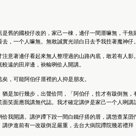
店是舊的國校仔改的，家己一棟，邊仔一間厝嘛無，干焦
看去，一个人嘛無。無敢誠實光頭白日去予我拄著魔神仔
才注意著邊仔看起來無人整理過的山路內底，敢若有人影
底較遠的田岸邊，袂輸咧佮人開講。
誌矣，可能阿伯仔厝裡的人抑是朋友。
，猶是加行幾步，出聲佮問，「阿伯仔，拄才有跋倒無，
笑面笑面應我講無代誌。我才確定講伊是家己一个人咧講
咧佮我開講。講伊蹛下跤一間白鐵仔搭的厝，講怹查某囝佇
，講伊進前有一改跋倒足嚴重，去台大病院蹛院幾若禮拜