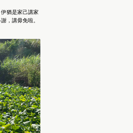
，伊猶是家己講家
多謝，講毋免啦。