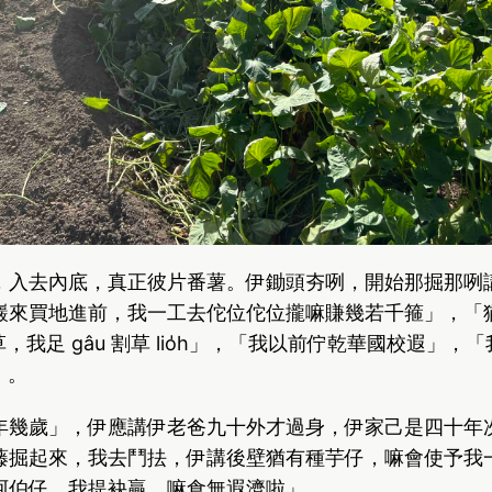
，入去內底，真正彼片番薯。伊鋤頭夯咧，開始那掘那咧
，龍巖來買地進前，我一工去佗位佗位攏嘛賺幾若千箍」，「
割草，我足 gâu 割草 lio̍h」，「我以前佇乾華國校遐」，「
h」。
年幾歲」，伊應講伊老爸九十外才過身，伊家己是四十年
藤掘起來，我去鬥抾，伊講後壁猶有種芋仔，嘛會使予我一
阿伯仔，我提袂贏，嘛食無遐濟啦」。