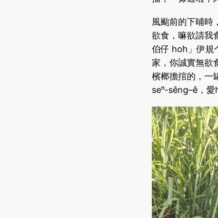
風颱前的下晡時
欲食，嘛欲請我
伯仔 ho͘h」
家，你誠實無欲食
檳榔擔捾的，一
seⁿ-sêng–ê