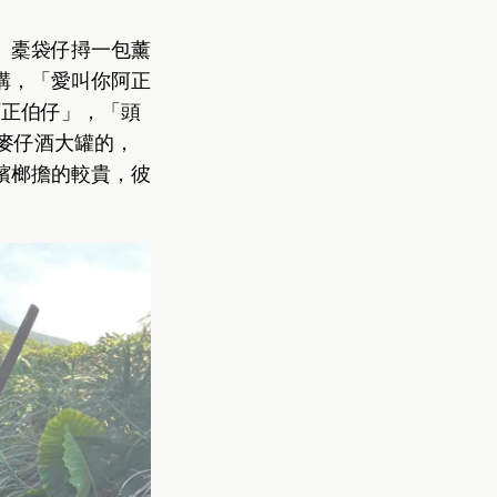
。橐袋仔撏一包薰
講，「愛叫你阿正
我阿正伯仔」，「頭
。麥仔酒大罐的，
檳榔擔的較貴，彼