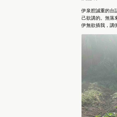
伊泉腔誠重的台語
己欲講的。煞落來
伊無欲插我，講