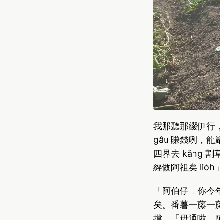
我那聽那綴伊行
gâu 賺錢咧
四界去 kăng 
經做阿祖矣 lio̍
「阿伯仔，你今
矣。番薯一藤一
擋，「毋通啦，