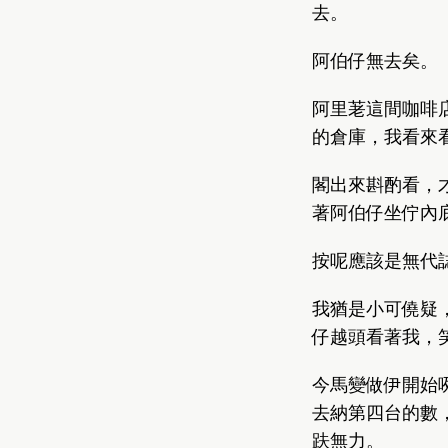
去。
阿伯仔無去矣。
阿里荖這間咖啡
的倉庫，我看來
閣出來斟酌看，
著阿伯仔坐佇內
按呢應該是無代
我猶是小可僥疑
仔越頭看著我，
今馬變做伊開始
去納第四台的數
趺無力。