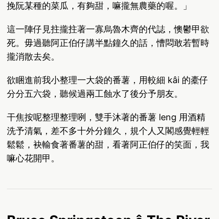
挽阮某種的菜瓜，有夠甜，嘛攏無農藥的喔。」
這一陣仔見拄攏拄著一寡烏魯木齊的代誌，懊鬱甲欲
死。毋過聽阿正伯仔講半點鐘久的話，慒悶敢若暫時
攏消散去矣。
欲睏進前我小整理一大袋的番薯，用較細 kâi 的橐仔
分分五六袋，聽候過兩工蝕水了後分予朋友。
干焦按呢整理整理咧，雙手沐著的番薯 leng 用酒精
洗予清氣，差不多十外分鐘久，規个人又閣感覺輕輕
鬆鬆，袂輸食著番薯的甜，看著阿正伯仔的笑面，我
嘛心花開甲。