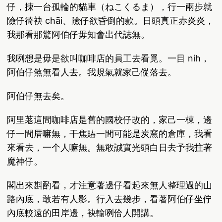
仔，捒一台孤輪的貓車（ねこくるま），行一兩步就
險仔徛袂 chāi、險仔欲昏倒的款。日頭真正赤炎炎，
我那看那驚阿伯仔毋知會出代誌無。
我咧想是毋是欲叫咖啡店的員工去看覓。一目 nih，
阿伯仔煞無看人去。我規氣就家己傱落去。
阿伯仔無去矣。
阿里荖這間咖啡店是舊的國校仔改的，家己一棟，邊
仔一間厝嘛無，干焦賰一間可能是炭窯的倉庫，我看
來看去，一个人嘛無。無敢誠實光頭白日去予我拄著
魔神仔。
閣出來斟酌看，才注意著邊仔看起來無人整理過的山
路內底，敢若有人影。行入去幾步，看著阿伯仔坐佇
內底較遠的田岸邊，袂輸咧佮人開講。