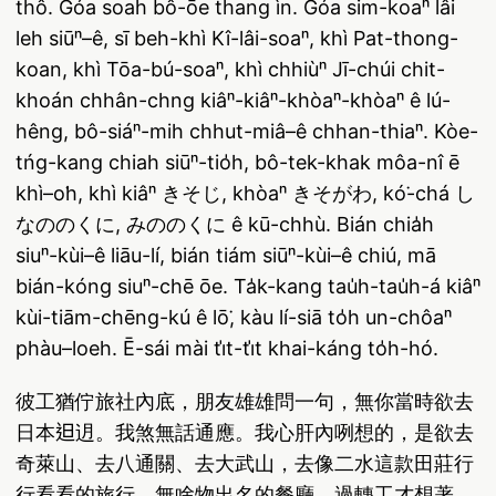
thô. Góa soah bô-ōe thang ìn. Góa sim-koaⁿ lâi
leh siūⁿ–ê, sī beh-khì Kî-lâi-soaⁿ, khì Pat-thong-
koan, khì Tōa-bú-soaⁿ, khì chhiùⁿ Jī-chúi chit-
khoán chhân-chng kiâⁿ-kiâⁿ-khòaⁿ-khòaⁿ ê lú-
hêng, bô-siáⁿ-mih chhut-miâ–ê chhan-thiaⁿ. Kòe-
tńg-kang chiah siūⁿ-tio̍h, bô-tek-khak môa-nî ē
khì–o͘h, khì kiâⁿ きそじ, khòaⁿ きそがわ, kó͘-chá し
なののくに, みののくに ê kū-chhù. Bián chia̍h
siuⁿ-kùi–ê liāu-lí, bián tiám siūⁿ-kùi–ê chiú, mā
bián-kóng siuⁿ-chē ōe. Ta̍k-kang tau̍h-tau̍h-á kiâⁿ
kùi-tiām-chēng-kú ê lō͘, kàu lí-siā to̍h un-chôaⁿ
phàu–loeh. Ē-sái mài ti̍t-ti̍t khai-káng to̍h-hó.
彼工猶佇旅社內底，朋友雄雄問一句，無你當時欲去
日本𨑨迌。我煞無話通應。我心肝內咧想的，是欲去
奇萊山、去八通關、去大武山，去像二水這款田莊行
行看看的旅行，無啥物出名的餐廳。過轉工才想著，