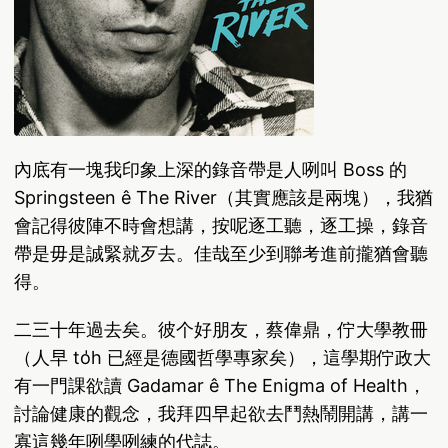
內底有一塊我印象上深的錄音帶是人咧叫 Boss 的
Springsteen ê The River（其實應該是兩塊），我猶
會記得彼陣不時會想講，按呢逐工聽，逐工操，錄音
帶是毋是誠緊就歹去。佳哉至少到聯考進前攏猶會聽
得。
二三十年過去矣。彼个好朋友，蔡偉鼎，佇大學教冊
（人早 to̍h 已經是德國哲學專家矣），這學期佇政大
有一門課欲讀 Gadamar ê The Enigma of Health，
討論健康的觀念，我拜四早起欲去鬥熱鬧開講，講一
寡這幾年咧學咧練的代誌。