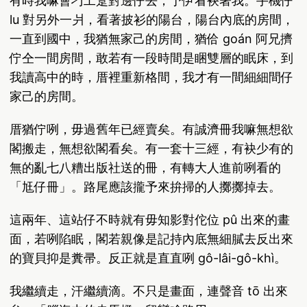
有時我嘛會刁工踅對邊仔去，予伊看袂著我。手機仔
lu 對另外一爿，看著披衫的陽台，陽台內底的房間，
一直到國中，我猶無家己的房間，猶佮 goán 阿兄擠
佇仝一間房間，敢若有一段時間是睏雙層的眠床，到
我讀高中的時，厝裡重新格間，我才有一間細細間仔
家己的房間。
厝猶佇咧，毋過舊年已經賣矣。有誠濟冊我嘛無想欲
閣搬走，無想欲閣看矣。有一套十三經，有袂少有的
無的亂七八糟出版社送的冊，有轉大人進前咧看的
「尪仔冊」。路尾應該攏予來拚掃的人擲擲掉去。
這兩年、這站仔不時就有毋知影對佗位 pû 出來的畫
面，若咧陷眠，閣若親像是記持內底無細膩去反出來
的寶貝抑是糞帚。反正就是直直咧 gô-lâi-gô-khì。
我繼續走，汗繼續滴。不只是畫面，連聲音 tō 出來