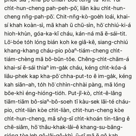
chi̍t-hun-cheng pah-peh-pō͘, liān kàu chi̍t-hun-
cheng nn̄g-pah-pō͘. Chit-nn̄g-kò-goe̍h loái, khai-
sí khah koàn-sì, mā khah ū chū-sìn, hō͘ chhiú-ki-á
hioh-khùn, góa-ka-kī cháu, kán-ná mā ē-sái–tit.
Lō͘-bóe to̍h lóng bián koh ke giâ-kê, siang-chhiú
khang-khang cháu-pio pòaⁿ-tiám-cheng chi̍t-
tiám-chèng mā bô-būn-tôe. Chêng-chi̍t-chām-á
khai-sí ē-sái thiaⁿ im-ga̍k cháu, kéng chi̍t-kóa-á
liâu-phek kap kha-pō͘ chha-put-to ê im-ga̍k, kéng
kah siān–ah, to̍h hō͘ chhìn-chhài pàng, mā lóng
bōe-khì éng-hióng–tio̍h. Put-jî-kò, chi̍t-ê-lâng
tiām-tiām bô-siaⁿ-bô-soeh tī kàu-sek lāi-té cháu-
pio, chi̍t-liàn kòe chi̍t-liàn, chi̍t-hun-cheng kòe
chi̍t-hun-cheng, mā sǹg-sī chi̍t-khoán tín-tāng ê
chē-siâm, hō͘ thâu-khak-lâi–ê khang-su-bāng-
sióng tòe leh gô-lâi-gô-khì, ū-sî mā ē gô kah