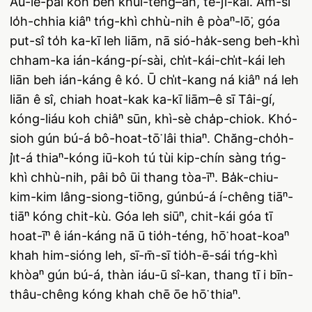
Āu-lé-pài koh beh khui-têng–ah, tē-jī-kái. Àm-sî
lo̍h-chhia kiâⁿ tńg-khì chhù-nih ê pòaⁿ-lō͘, góa
put-sî to̍h ka-kī leh liām, nā sió-ha̍k-seng beh-khì
chham-ka ián-káng-pí-sài, chi̍t-kái-chi̍t-kái leh
liān beh ián-káng ê kó. Ū chi̍t-kang ná kiâⁿ ná leh
liān ê sî, chiah hoat-kak ka-kī liām–ê sī Tâi-gí,
kóng-liáu koh chiâⁿ sūn, khì-sè cha̍p-chiok. Khó-
sioh gún bú-á bô-hoat-tō͘ lâi thiaⁿ. Chăng-cho̍h-
ji̍t-á thiaⁿ-kóng iū-koh tú tùi kip-chín sàng tńg-
khì chhù-nih, pâi bô ūi thang tòa-īⁿ. Ba̍k-chiu-
kim-kim lâng-siong-tiōng, gúnbú-á í-chêng tiāⁿ-
tiāⁿ kóng chit-kù. Góa leh siūⁿ, chit-kái góa tī
hoat-īⁿ ê ián-káng nā ū tio̍h-téng, hō͘ hoat-koaⁿ
khah him-sióng leh, sī-m̄-sī tio̍h-ē-sái tńg-khì
khòaⁿ gún bú-á, thàn iáu-ū sî-kan, thang tī i bīn-
thâu-chêng kóng khah chē ōe hō͘ thiaⁿ.