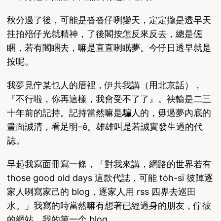
秋分過了後，可能是沓沓仔咧變天，定定攏是透早天
拄拍殕仔光就精神，了後閣按怎反來反去，總是僫
睏，若有閣睏去，嘛是直直咧眠夢。今仔日透早就是
按呢。
我夢見佇某乜人的厝裡，伊共我講（用北京話），
『不行啦，你再這樣，我會受不了了』。袂輸是二三
十年前的記持。記持當然嘛是騙人的，毋過夢內底的
畫面誠清，看足明–ê。雄雄叫是若誠實發生過的代
誌。
早起我寫面冊寫一條，「對我來講，網路的世界若有
those good old days 這款代誌，可能 to̍h-sī 彼陣逐
家人咧寫家己的 blog，逐家人用 rss 四界去巡田
水。」我寫的時當然嘛有想著已經過身的朋友，佇彼
的網站，我的第一个 blog。