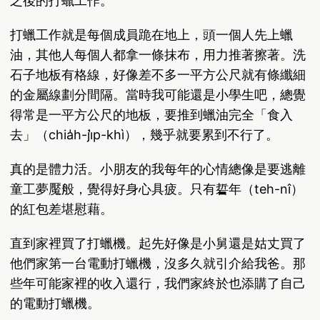
之後的打蠟工作。
打蠟工作就是每個成員跪在地上，頭一個人先上蠟
油，其他人每個人都拿一條抹布，用力推著擦著。洗
石子地板有格線，好像差不多一平方公尺就有條纖細
的金屬線劃分間隔。當時我可能還是小學生吧，總覺
得常是一平方公尺的地板，要推到蠟油完全「食入
去」（chia̍h-ji̍p-khì），幾乎就要累到不行了。
真的是體力活。小朋友的我每年的心情總像是要逃離
童工夢魘般，覺得好身心具疲。只有硩年（teh-nî）
的紅包差堪慰藉。
直到家裡買了打蠟機。起先好像是小舅還是姑丈買了
他們家第一台電動打蠟機，沒多久就引介給我爸。那
些年可能家裡的收入還行，我們家終於也添購了自己
的電動打蠟機。