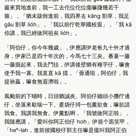
巖來買地進前，我一工去佗位佗位攏嘛賺幾若千
箍」，「猶未跋倒進前，我四界去 kăng 割草，我足
gâu 割草 lio̍h」，「我以前佇乾華國校遐」，「我 kā
你講，我已經做阿祖矣 lio̍h」。
「阿伯仔，你今年幾歲」，伊應講伊老爸九十外才過
身，伊家己是四十年次的，今馬七十三矣。番薯一藤
一藤掘起來，我去鬥抾，伊講後壁猶有種芋仔，嘛會
使予我一寡。我直直 kā 擋，「毋通啦，阿伯仔，我
提袂贏，嘛食無遐濟啦」。
風颱前的下晡時，日頭猶誠炎。阿伯仔鋤頭小擲佇邊
仔，坐落來歇喘一下。橐袋仔撏一包薰欲食，嘛欲請
我食。我講我無食。伊薰點咧，「我號做阿正啦」，
我隨應講，「愛叫你阿正伯仔 ho͘h」伊規个面笑甲，
「heⁿ-lah，進前彼國校仔郭主任嘛是攏叫我阿正伯