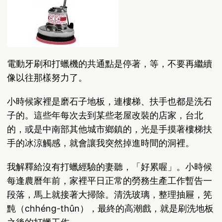
電動牙刷和打蠟機的共通點是停著，等，不要再繼續
像以往那樣努力了。
小時候家裡是磨石子地板，連樓梯、扶手也都是洗石
子的。這些年每次去到某些老屋改裝的店家，台北
的，或是中南部其他城市鄉鎮的，光是手摸著樓梯扶
手的冰涼觸感，就會讓我突然掉進時間的洞裡。
我解釋給沒有打蠟經驗的妻聽，「好累喔」。小時候
每逢農曆年前，家裡平日正常的勞務生產工作暫告一
段落，馬上就接著大掃除。清洗玻璃，整理抽屜，筅
黗（chhéng-thûn），最終的高潮戲，就是刷洗地板