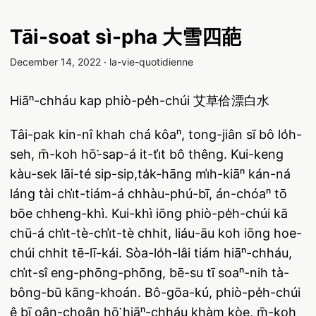
Tāi-soat sì-pha 大雪四葩
December 14, 2022
·
la-vie-quotidienne
Hiāⁿ-chháu kap phiò-pe̍h-chúi 艾草佮漂白水
Tâi-pak kin-nî khah chá kôaⁿ, tong-jiân sī bô lo̍h-
seh, m̄-koh hō͘-sap-á it-ti̍t bô thêng. Kui-keng
kàu-sek lāi-té sip-sip,ta̍k-hāng mi̍h-kiāⁿ kán-ná
láng tài chi̍t-tiám-á chhàu-phú-bī, án-chóaⁿ tō
bōe chheng-khì. Kui-khì iōng phiò-pe̍h-chúi kā
chū-á chi̍t-tè-chi̍t-tè chhit, liáu-āu koh iōng hoe-
chúi chhit tē-lī-kái. Sòa-lo̍h-lâi tiám hiāⁿ-chháu,
chi̍t-sî eng-phōng-phōng, bē-su tī soaⁿ-nih tà-
bông-bū kāng-khoán. Bô-gōa-kú, phiò-pe̍h-chúi
ê bī oân-choân hō͘ hiāⁿ-chháu khàm kòe, m̄-koh