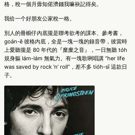
格，稅一個月毋知偌濟錢我嘛袂記得矣。
我佮一个好朋友公家稅一格。
別人的冊櫥仔內底攏是聯考欲考的課本、參考書，
goán-ê 彼格內底，全是一塊一塊的錄音帶，彼當時
上愛聽攏是 80 年代的『糜糜之音』，一日無聽 to̍h
規身軀 lám-lám 無氣力。有一塊歌咧唱講 “her life
was saved by rock ’n’ roll”，差不多 tio̍h-sī 這款日
子。