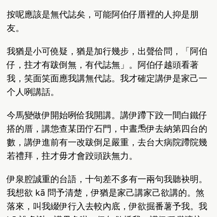
按呢應該是無代誌矣，可能阿伯仔厝裡的人抑是朋
友。
我猶是小可僥疑，猶是加行幾步，出聲佮問，「阿伯
仔，拄才有跋倒無，有代誌無」。阿伯仔越頭看著
我，笑面笑面應我講無代誌。我才確定講伊是家己一
个人咧講話。
今馬變做伊開始咧佮我開講。講伊蹛下跤一間白鐵仔
搭的厝，講怹查某囝佇石門，中晝𤆬伊去納第四台的
數，講伊進前有一改跋倒足嚴重，去台大病院蹛院幾
若禮拜，拄才毋才會跤頭趺無力。
伊泉腔誠重的台語，十句差不多有一兩句我聽袂明。
我想欲 kā 問予清楚，伊猶是家己講家己欲講的。煞
落來，叫我綴伊行入去較內底，伊欲掘番薯予我。我