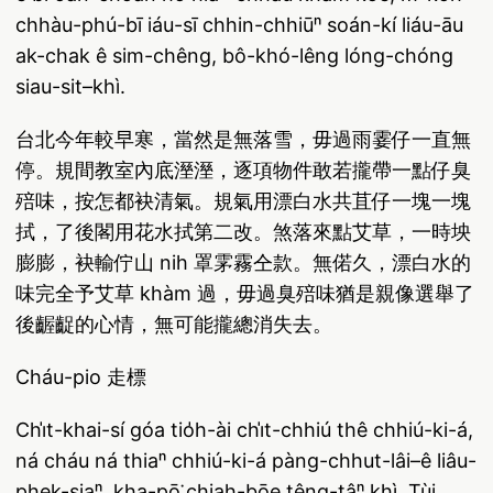
chhàu-phú-bī iáu-sī chhin-chhiūⁿ soán-kí liáu-āu
ak-chak ê sim-chêng, bô-khó-lêng lóng-chóng
siau-sit–khì.
台北今年較早寒，當然是無落雪，毋過雨霎仔一直無
停。規間教室內底溼溼，逐項物件敢若攏帶一點仔臭
殕味，按怎都袂清氣。規氣用漂白水共苴仔一塊一塊
拭，了後閣用花水拭第二改。煞落來點艾草，一時坱
膨膨，袂輸佇山 nih 罩雺霧仝款。無偌久，漂白水的
味完全予艾草 khàm 過，毋過臭殕味猶是親像選舉了
後齷齪的心情，無可能攏總消失去。
Cháu-pio 走標
Chi̍t-khai-sí góa tio̍h-ài chi̍t-chhiú thê chhiú-ki-á,
ná cháu ná thiaⁿ chhiú-ki-á pàng-chhut-lâi–ê liâu-
phek-siaⁿ, kha-pō͘ chiah-bōe têng-tâⁿ khì. Tùi