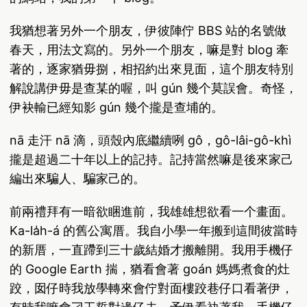
我猶想著另外一个朋友，伊彼陣佇 BBS 站的名號做
春天，用法文寫的。另外一个朋友，嘛是對 blog 牽
著的，逐家猶毋捌，相招約出來見面，這个朋友特別
解說講伊毋是查某的喔，叫 gún 幾个莫誤會。奇怪，
伊袂輸已經知影 gún 幾个攏是查埔的。
nā 走汗 nā 滴，頭殼內底繼續咧 gô，gô-lâi-gô-khì
攏是超過二十年以上的記持。記持當然嘛是後來家己
編出來騙人、騙家己的。
前兩禮拜有一暗欲睏進前，我雄雄想欲看一个畫面。
Ka-la̍h-á 的舊公寓厝。我自小學一年搬到這間彼當時
的新厝，一直蹛到三十歲結婚才搬離開。我用手機仔
的 Google Earth 揣，猶看會著 goán 媽媽煮食的灶
跤，囡仔時我放學轉來會佇對面樓跤巷仔口看著伊，