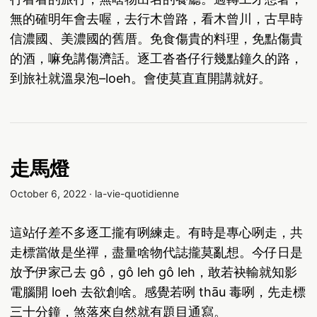
無的確明年會去喔，去行木曾路，看木曾川，古早時
信濃國、美濃國的舊厝。免食傷貴的料理，免點傷貴
的酒，嘛免講傷濟話。逐工沓沓仔行幾點鐘久的路，
到旅社就溫泉泡–loeh。會使莫直直開講就好。
走馬燈
October 6, 2022
·
la-vie-quotidienne
這站仔差不多逐工攏有咧練走。有時是專心咧走，共
走標當做是坐禪，盡量啥物代誌攏莫亂想。今仔日是
放予伊家己去 gô，gô leh gô leh，敢若袂輸就知影
電腦開 loeh 去欲創啥。感覺若咧 thāu 毒咧，先走標
三十分鐘，煞落來自然就有題目通寫。