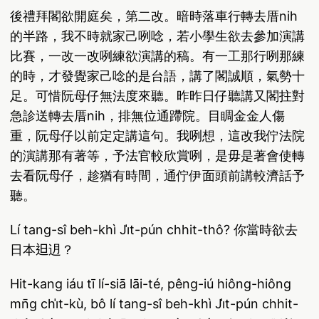
後禮拜閣欲開庭矣，第二改。暗時落車行轉去厝nih
的半路，我不時就家己咧唸，若小學生欲去參加演講
比賽，一改一改咧練欲演講的稿。有一工那行咧那練
的時，才發覺家己唸的是台語，講了閣誠順，氣勢十
足。可惜阮母仔無法度來聽。昨昨日仔聽講又閣拄對
急診送轉去厝nih，排無位通蹛院。目睭金金人傷
重，阮母仔以前定定講這句。我咧想，這改我佇法院
的演講那有著等，予法官較欣賞咧，是毋是著會使轉
去看阮母仔，趁猶有時間，通佇伊面頭前講較濟話予
聽。
Lí tang-sî beh-khì Ji̍t-pún chhit-thô? 你當時欲去
日本𨑨迌？
Hit-kang iáu tī lí-siā lāi-té, pêng-iú hiông-hiông
mn̄g chi̍t-kù, bô lí tang-sî beh-khì Ji̍t-pún chhit-