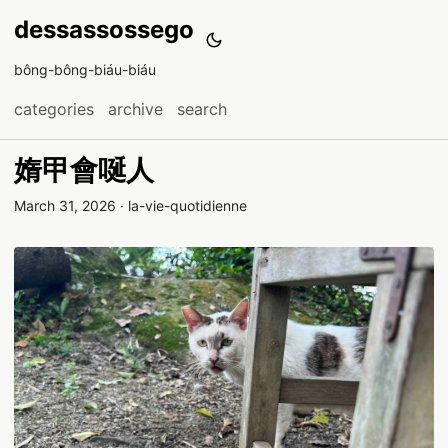
dessassossego
bông-bông-biáu-biáu
categories
archive
search
媠甲會唌人
March 31, 2026
·
la-vie-quotidienne