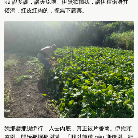
kā 說多謝，講毋免啦。伊無欲插我，講伊種偌濟拄
偌濟，紅皮紅肉的，攏無下農藥。
我那聽那綴伊行，入去內底，真正彼片番薯。伊鋤頭
夯咧，開始那掘那咧講，「我以前偌 gâu 賺錢咧，龍