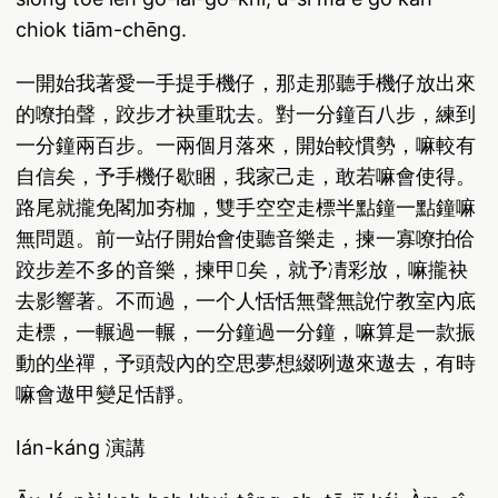
chiok tiām-chēng.
一開始我著愛一手提手機仔，那走那聽手機仔放出來
的嘹拍聲，跤步才袂重耽去。對一分鐘百八步，練到
一分鐘兩百步。一兩個月落來，開始較慣勢，嘛較有
自信矣，予手機仔歇睏，我家己走，敢若嘛會使得。
路尾就攏免閣加夯枷，雙手空空走標半點鐘一點鐘嘛
無問題。前一站仔開始會使聽音樂走，揀一寡嘹拍佮
跤步差不多的音樂，揀甲𤺪矣，就予凊彩放，嘛攏袂
去影響著。不而過，一个人恬恬無聲無說佇教室內底
走標，一輾過一輾，一分鐘過一分鐘，嘛算是一款振
動的坐禪，予頭殼內的空思夢想綴咧遨來遨去，有時
嘛會遨甲變足恬靜。
Ián-káng 演講