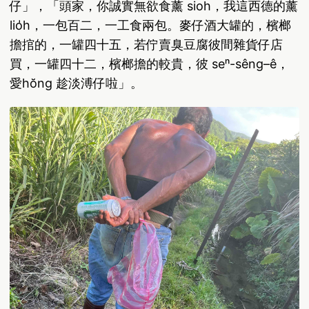
仔」，「頭家，你誠實無欲食薰 sioh，我這西德的薰
lio̍h，一包百二，一工食兩包。麥仔酒大罐的，檳榔
擔捾的，一罐四十五，若佇賣臭豆腐彼間雜貨仔店
買，一罐四十二，檳榔擔的較貴，彼 seⁿ-sêng–ê，
愛hŏng 趁淡溥仔啦」。