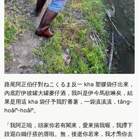
路尾阿正伯仔對ねこくるま反一 kha 塑膠袋仔出來，
內底貯伊彼罐大罐麥仔酒，我叫是伊今馬欲啉矣，結
果是用這 kha 袋仔予我貯番薯，一袋滇滇滇，tâng-
hoâiⁿ-hoâiⁿ。
「我阿正啦，頭家你若有閣來，愛來揣我喔，我蹛下
跤遐白鐵仔搭的厝啦。無，後逝你若來，我才𤆬你去