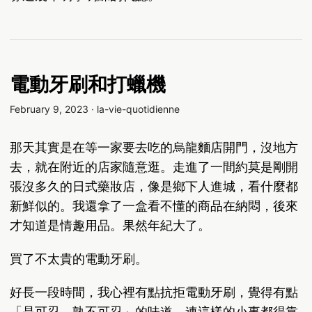
電動牙刷和打蠟機
February 9, 2023
·
la-vie-quotidienne
那天其實是在等一家要去吃的烏龍麵店開門，沒地方
去，就在附近的店家隨意逛。走進了一間約莫是剛開
張沒多久的日式藥妝店，像是鄉下人進城，看什麼都
新鮮似的。我還拿了一盒看不懂的商品在納悶，後來
才知道是情趣用品。果然年紀大了。
買了不太貴的電動牙刷。
好長一段時間，我心裡有點抗拒電動牙刷，覺得有點
「是可忍，孰不可忍」的味道。連這樣的小事都得靠