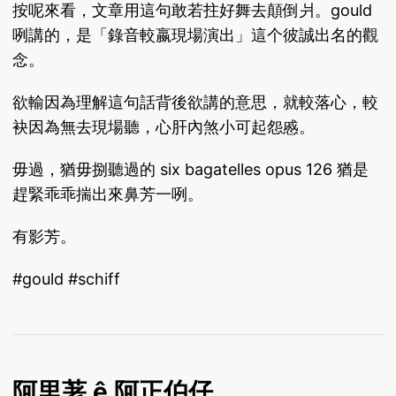
按呢來看，文章用這句敢若拄好舞去顛倒爿。gould
咧講的，是「錄音較嬴現場演出」這个彼誠出名的觀
念。
欲輸因為理解這句話背後欲講的意思，就較落心，較
袂因為無去現場聽，心肝內煞小可起怨慼。
毋過，猶毋捌聽過的 six bagatelles opus 126 猶是
趕緊乖乖揣出來鼻芳一咧。
有影芳。
#gould #schiff
阿里荖 ê 阿正伯仔