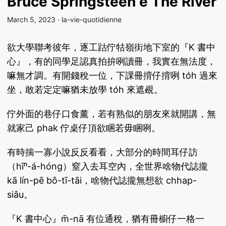
Bruce Springsteen ê The River
March 5, 2023
·
la-vie-quotidienne
欲大學聯考彼年，逐工跍佇牯嶺街地下室的『K 書中
心』，有的同學足認真拍拚咧讀冊，我實在無法度，
嘛無才調。有開錢稅一位，下課冊揹仔揹咧 to̍h 過來
坐，敢若定定嘛猶未放學 to̍h 來遮覕。
佇外面的巷仔口食薰，若有熟似的朋友來就開講，無
就家己 phak 佇桌仔頂欲睏若毋睏咧。
有時揣一寡小說反反看看，大部分的時間耳仔訪
（hīⁿ-á-hóng）窒入去耳空內，全世界啥物代誌攏
kā lín-pē bô-tī-tāi，啥物代誌攏無想欲 chhap-
siâu。
『K 書中心』m̄-nā 有位通稅，猶有冊櫥仔一格一