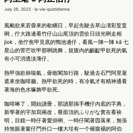
July 26, 2023
·
la-vie-quotidienne
風颱欲來若毋來的歇睏日，早起先駛去草山凊彩踅踅
咧，佇大路邊看竹仔山山尾頂的雲佮日頭光咧走相
jiok，坐佇焦甲見底的鴨池邊仔，看風一陣一陣 kā 七
星山的菅芒吹甲那咧跳舞，規腹內的齷齪甲欲死的氣
有小可消透淡薄仔。
熱甲強欲袂喘氣，毋敢閣加行路，駛過去石門阿里荖
遮來坐咖啡廳。熱甲欲死的時，有冷氣才有精神通看
著海的色水嘛媠甲欲死。
咖啡啉了，開始讀冊，那讀那揣手機仔內底的字典，
新學著的字加寫兩改，冊面頂的ふりがな實在看袂
明，目鏡一時仔著愛掛咧、一時仔閣著囥落來，無張
持煞眼著窗仔門外口一樓大埕有一个褪腹裼的阿伯