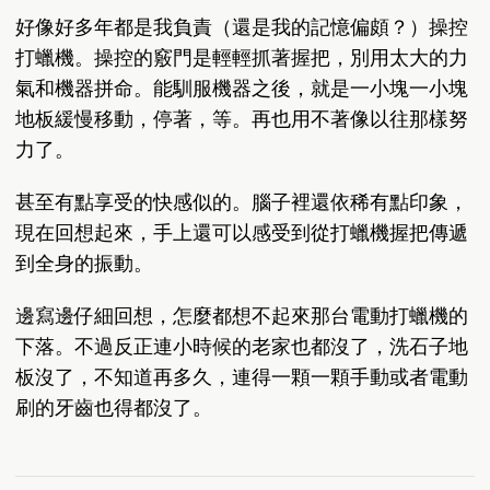
好像好多年都是我負責（還是我的記憶偏頗？）操控
打蠟機。操控的竅門是輕輕抓著握把，別用太大的力
氣和機器拼命。能馴服機器之後，就是一小塊一小塊
地板緩慢移動，停著，等。再也用不著像以往那樣努
力了。
甚至有點享受的快感似的。腦子裡還依稀有點印象，
現在回想起來，手上還可以感受到從打蠟機握把傳遞
到全身的振動。
邊寫邊仔細回想，怎麼都想不起來那台電動打蠟機的
下落。不過反正連小時候的老家也都沒了，洗石子地
板沒了，不知道再多久，連得一顆一顆手動或者電動
刷的牙齒也得都沒了。