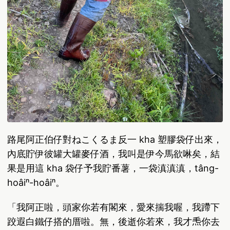
路尾阿正伯仔對ねこくるま反一 kha 塑膠袋仔出來，
內底貯伊彼罐大罐麥仔酒，我叫是伊今馬欲啉矣，結
果是用這 kha 袋仔予我貯番薯，一袋滇滇滇，tâng-
hoâiⁿ-hoâiⁿ。
「我阿正啦，頭家你若有閣來，愛來揣我喔，我蹛下
跤遐白鐵仔搭的厝啦。無，後逝你若來，我才𤆬你去