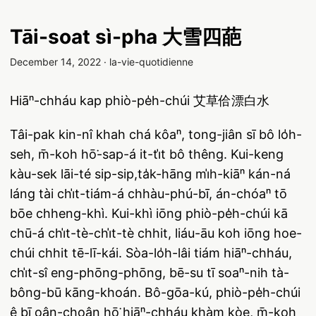
Tāi-soat sì-pha 大雪四葩
December 14, 2022
·
la-vie-quotidienne
Hiāⁿ-chháu kap phiò-pe̍h-chúi 艾草佮漂白水
Tâi-pak kin-nî khah chá kôaⁿ, tong-jiân sī bô lo̍h-
seh, m̄-koh hō͘-sap-á it-ti̍t bô thêng. Kui-keng
kàu-sek lāi-té sip-sip,ta̍k-hāng mi̍h-kiāⁿ kán-ná
láng tài chi̍t-tiám-á chhàu-phú-bī, án-chóaⁿ tō
bōe chheng-khì. Kui-khì iōng phiò-pe̍h-chúi kā
chū-á chi̍t-tè-chi̍t-tè chhit, liáu-āu koh iōng hoe-
chúi chhit tē-lī-kái. Sòa-lo̍h-lâi tiám hiāⁿ-chháu,
chi̍t-sî eng-phōng-phōng, bē-su tī soaⁿ-nih tà-
bông-bū kāng-khoán. Bô-gōa-kú, phiò-pe̍h-chúi
ê bī oân-choân hō͘ hiāⁿ-chháu khàm kòe, m̄-koh