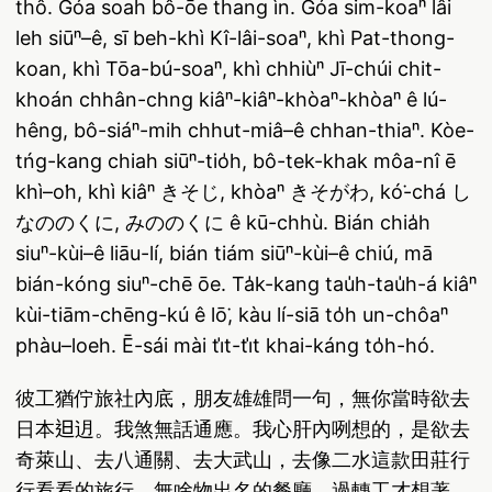
thô. Góa soah bô-ōe thang ìn. Góa sim-koaⁿ lâi
leh siūⁿ–ê, sī beh-khì Kî-lâi-soaⁿ, khì Pat-thong-
koan, khì Tōa-bú-soaⁿ, khì chhiùⁿ Jī-chúi chit-
khoán chhân-chng kiâⁿ-kiâⁿ-khòaⁿ-khòaⁿ ê lú-
hêng, bô-siáⁿ-mih chhut-miâ–ê chhan-thiaⁿ. Kòe-
tńg-kang chiah siūⁿ-tio̍h, bô-tek-khak môa-nî ē
khì–o͘h, khì kiâⁿ きそじ, khòaⁿ きそがわ, kó͘-chá し
なののくに, みののくに ê kū-chhù. Bián chia̍h
siuⁿ-kùi–ê liāu-lí, bián tiám siūⁿ-kùi–ê chiú, mā
bián-kóng siuⁿ-chē ōe. Ta̍k-kang tau̍h-tau̍h-á kiâⁿ
kùi-tiām-chēng-kú ê lō͘, kàu lí-siā to̍h un-chôaⁿ
phàu–loeh. Ē-sái mài ti̍t-ti̍t khai-káng to̍h-hó.
彼工猶佇旅社內底，朋友雄雄問一句，無你當時欲去
日本𨑨迌。我煞無話通應。我心肝內咧想的，是欲去
奇萊山、去八通關、去大武山，去像二水這款田莊行
行看看的旅行，無啥物出名的餐廳。過轉工才想著，