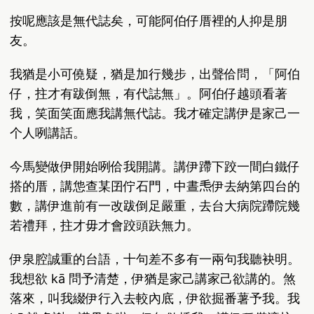
按呢應該是無代誌矣，可能阿伯仔厝裡的人抑是朋
友。
我猶是小可僥疑，猶是加行幾步，出聲佮問，「阿伯
仔，拄才有跋倒無，有代誌無」。阿伯仔越頭看著
我，笑面笑面應我講無代誌。我才確定講伊是家己一
个人咧講話。
今馬變做伊開始咧佮我開講。講伊蹛下跤一間白鐵仔
搭的厝，講怹查某囝佇石門，中晝𤆬伊去納第四台的
數，講伊進前有一改跋倒足嚴重，去台大病院蹛院幾
若禮拜，拄才毋才會跤頭趺無力。
伊泉腔誠重的台語，十句差不多有一兩句我聽袂明。
我想欲 kā 問予清楚，伊猶是家己講家己欲講的。煞
落來，叫我綴伊行入去較內底，伊欲掘番薯予我。我