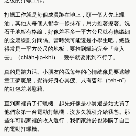
之後的打蠟工作。
打蠟工作就是每個成員跪在地上，頭一個人先上蠟
油，其他人每個人都拿一條抹布，用力推著擦著。洗
石子地板有格線，好像差不多一平方公尺就有條纖細
的金屬線劃分間隔。當時我可能還是小學生吧，總覺
得常是一平方公尺的地板，要推到蠟油完全「食入
去」（chia̍h-ji̍p-khì），幾乎就要累到不行了。
真的是體力活。小朋友的我每年的心情總像是要逃離
童工夢魘般，覺得好身心具疲。只有硩年（teh-nî）
的紅包差堪慰藉。
直到家裡買了打蠟機。起先好像是小舅還是姑丈買了
他們家第一台電動打蠟機，沒多久就引介給我爸。那
些年可能家裡的收入還行，我們家終於也添購了自己
的電動打蠟機。