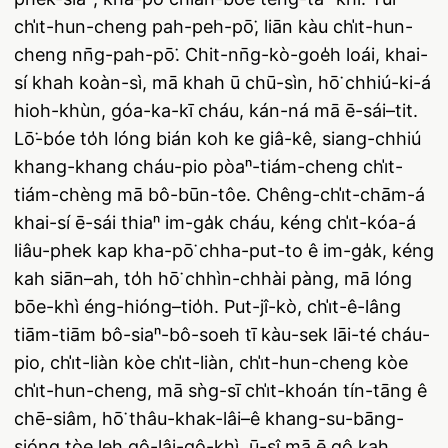
chi̍t-hun-cheng pah-peh-pō͘, liān kàu chi̍t-hun-
cheng nn̄g-pah-pō͘. Chit-nn̄g-kò-goe̍h loái, khai-
sí khah koàn-sì, mā khah ū chū-sìn, hō͘ chhiú-ki-á
hioh-khùn, góa-ka-kī cháu, kán-ná mā ē-sái–tit.
Lō͘-bóe to̍h lóng bián koh ke giâ-kê, siang-chhiú
khang-khang cháu-pio pòaⁿ-tiám-cheng chi̍t-
tiám-chèng mā bô-būn-tôe. Chêng-chi̍t-chām-á
khai-sí ē-sái thiaⁿ im-ga̍k cháu, kéng chi̍t-kóa-á
liâu-phek kap kha-pō͘ chha-put-to ê im-ga̍k, kéng
kah siān–ah, to̍h hō͘ chhìn-chhài pàng, mā lóng
bōe-khì éng-hióng–tio̍h. Put-jî-kò, chi̍t-ê-lâng
tiām-tiām bô-siaⁿ-bô-soeh tī kàu-sek lāi-té cháu-
pio, chi̍t-liàn kòe chi̍t-liàn, chi̍t-hun-cheng kòe
chi̍t-hun-cheng, mā sǹg-sī chi̍t-khoán tín-tāng ê
chē-siâm, hō͘ thâu-khak-lâi–ê khang-su-bāng-
sióng tòe leh gô-lâi-gô-khì, ū-sî mā ē gô kah