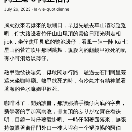
July 26, 2023
·
la-vie-quotidienne
風颱欲來若毋來的歇睏日，早起先駛去草山凊彩踅踅
咧，佇大路邊看竹仔山山尾頂的雲佮日頭光咧走相
jiok，坐佇焦甲見底的鴨池邊仔，看風一陣一陣 kā 七
星山的菅芒吹甲那咧跳舞，規腹內的齷齪甲欲死的氣
有小可消透淡薄仔。
熱甲強欲袂喘氣，毋敢閣加行路，駛過去石門阿里荖
遮來坐咖啡廳。熱甲欲死的時，有冷氣才有精神通看
著海的色水嘛媠甲欲死。
咖啡啉了，開始讀冊，那讀那揣手機仔內底的字典，
新學著的字加寫兩改，冊面頂的ふりがな實在看袂
明，目鏡一時仔著愛掛咧、一時仔閣著囥落來，無張
持煞眼著窗仔門外口一樓大埕有一个褪腹裼的阿伯