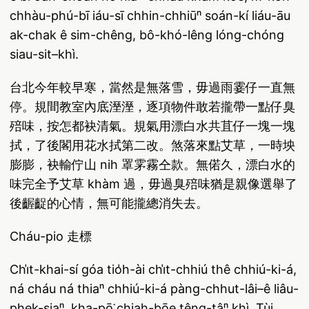
chhàu-phú-bī iáu-sī chhin-chhiūⁿ soán-kí liáu-āu
ak-chak ê sim-chêng, bô-khó-lêng lóng-chóng
siau-sit–khì.
台北今年較早寒，當然是無落雪，毋過雨霎仔一直無
停。規間教室內底溼溼，逐項物件敢若攏帶一點仔臭
殕味，按怎都袂清氣。規氣用漂白水共苴仔一塊一塊
拭，了後閣用花水拭第二改。煞落來點艾草，一時坱
膨膨，袂輸佇山 nih 罩雺霧仝款。無偌久，漂白水的
味完全予艾草 khàm 過，毋過臭殕味猶是親像選舉了
後齷齪的心情，無可能攏總消失去。
Cháu-pio 走標
Chi̍t-khai-sí góa tio̍h-ài chi̍t-chhiú thê chhiú-ki-á,
ná cháu ná thiaⁿ chhiú-ki-á pàng-chhut-lâi–ê liâu-
phek-siaⁿ, kha-pō͘ chiah-bōe têng-tâⁿ khì. Tùi