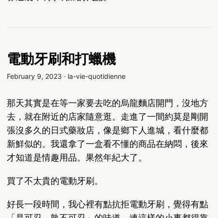
電動牙刷和打蠟機
February 9, 2023
·
la-vie-quotidienne
那天其實是在等一家要去吃的烏龍麵店開門，沒地方
去，就在附近的店家隨意逛。走進了一間約莫是剛開
張沒多久的日式藥妝店，像是鄉下人進城，看什麼都
新鮮似的。我還拿了一盒看不懂的商品在納悶，後來
才知道是情趣用品。果然年紀大了。
買了不太貴的電動牙刷。
好長一段時間，我心裡有點抗拒電動牙刷，覺得有點
「是可忍，孰不可忍」的味道。連這樣的小事都得靠