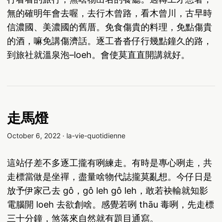
無的確明年會去喔，去行木曾路，看木曾川，古早時
信濃國、美濃國的舊厝。免食傷貴的料理，免點傷貴
的酒，嘛免講傷濟話。逐工沓沓仔行幾點鐘久的路，
到旅社就溫泉泡–loeh。會使莫直直開講就好。
走馬燈
October 6, 2022
·
la-vie-quotidienne
這站仔差不多逐工攏有咧練走。有時是專心咧走，共
走標當做是坐禪，盡量啥物代誌攏莫亂想。今仔日是
放予伊家己去 gô，gô leh gô leh，敢若袂輸就知影
電腦開 loeh 去欲創啥。感覺若咧 thāu 毒咧，先走標
三十分鐘，煞落來自然就有題目通寫。