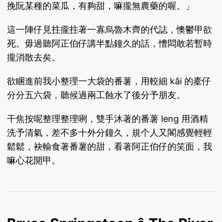
挽阮某種的菜瓜，有夠甜，嘛攏無農藥的喔。」
這一陣仔見拄攏拄著一寡烏魯木齊的代誌，懊鬱甲欲
死。毋過聽阿正伯仔講半點鐘久的話，慒悶敢若暫時
攏消散去矣。
欲睏進前我小整理一大袋的番薯，用較細 kâi 的橐仔
分分五六袋，聽候過兩工蝕水了後分予朋友。
干焦按呢整理整理咧，雙手沐著的番薯 leng 用酒精
洗予清氣，差不多十外分鐘久，規个人又閣感覺輕輕
鬆鬆，袂輸食著番薯的甜，看著阿正伯仔的笑面，我
嘛心花開甲。