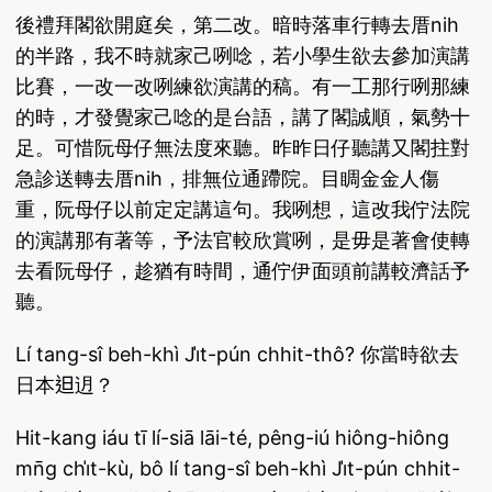
後禮拜閣欲開庭矣，第二改。暗時落車行轉去厝nih
的半路，我不時就家己咧唸，若小學生欲去參加演講
比賽，一改一改咧練欲演講的稿。有一工那行咧那練
的時，才發覺家己唸的是台語，講了閣誠順，氣勢十
足。可惜阮母仔無法度來聽。昨昨日仔聽講又閣拄對
急診送轉去厝nih，排無位通蹛院。目睭金金人傷
重，阮母仔以前定定講這句。我咧想，這改我佇法院
的演講那有著等，予法官較欣賞咧，是毋是著會使轉
去看阮母仔，趁猶有時間，通佇伊面頭前講較濟話予
聽。
Lí tang-sî beh-khì Ji̍t-pún chhit-thô? 你當時欲去
日本𨑨迌？
Hit-kang iáu tī lí-siā lāi-té, pêng-iú hiông-hiông
mn̄g chi̍t-kù, bô lí tang-sî beh-khì Ji̍t-pún chhit-