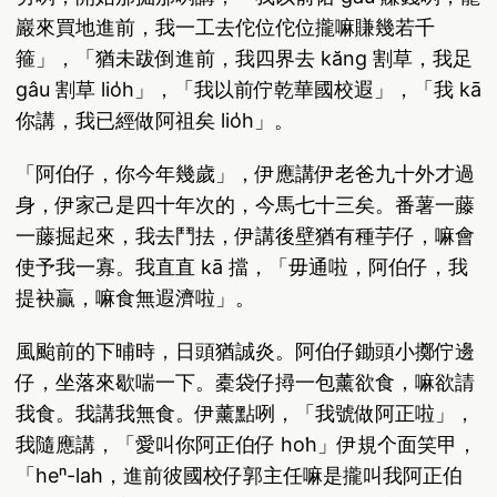
巖來買地進前，我一工去佗位佗位攏嘛賺幾若千
箍」，「猶未跋倒進前，我四界去 kăng 割草，我足
gâu 割草 lio̍h」，「我以前佇乾華國校遐」，「我 kā
你講，我已經做阿祖矣 lio̍h」。
「阿伯仔，你今年幾歲」，伊應講伊老爸九十外才過
身，伊家己是四十年次的，今馬七十三矣。番薯一藤
一藤掘起來，我去鬥抾，伊講後壁猶有種芋仔，嘛會
使予我一寡。我直直 kā 擋，「毋通啦，阿伯仔，我
提袂贏，嘛食無遐濟啦」。
風颱前的下晡時，日頭猶誠炎。阿伯仔鋤頭小擲佇邊
仔，坐落來歇喘一下。橐袋仔撏一包薰欲食，嘛欲請
我食。我講我無食。伊薰點咧，「我號做阿正啦」，
我隨應講，「愛叫你阿正伯仔 ho͘h」伊規个面笑甲，
「heⁿ-lah，進前彼國校仔郭主任嘛是攏叫我阿正伯