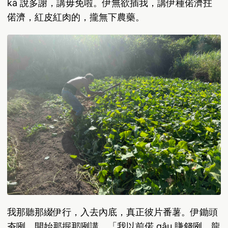
kā 說多謝，講毋免啦。伊無欲插我，講伊種偌濟拄
偌濟，紅皮紅肉的，攏無下農藥。
我那聽那綴伊行，入去內底，真正彼片番薯。伊鋤頭
夯咧，開始那掘那咧講，「我以前偌 gâu 賺錢咧，龍