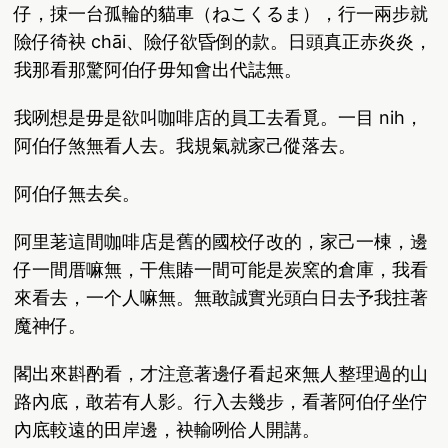
仔，捒一台孤輪的貓車（ねこくるま），行一兩步就
險仔徛袂 chāi、險仔欲昏倒的款。日頭真正赤炎炎，
我那看那驚阿伯仔毋知會出代誌無。
我咧想是毋是欲叫咖啡店的員工去看覓。一目 nih，
阿伯仔煞無看人去。我規氣就家己傱落去。
阿伯仔無去矣。
阿里荖這間咖啡店是舊的國校仔改的，家己一棟，邊
仔一間厝嘛無，干焦賰一間可能是炭窯的倉庫，我看
來看去，一个人嘛無。無敢誠實光頭白日去予我拄著
魔神仔。
閣出來斟酌看，才注意著邊仔看起來無人整理過的山
路內底，敢若有人影。行入去幾步，看著阿伯仔坐佇
內底較遠的田岸邊，袂輸咧佮人開講。