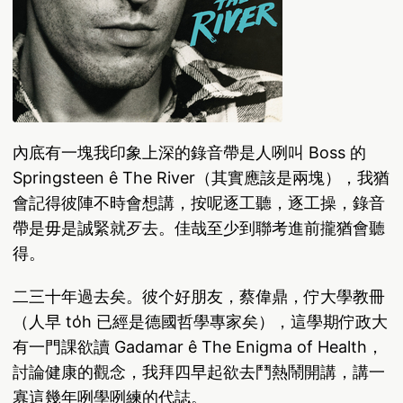
內底有一塊我印象上深的錄音帶是人咧叫 Boss 的
Springsteen ê The River（其實應該是兩塊），我猶
會記得彼陣不時會想講，按呢逐工聽，逐工操，錄音
帶是毋是誠緊就歹去。佳哉至少到聯考進前攏猶會聽
得。
二三十年過去矣。彼个好朋友，蔡偉鼎，佇大學教冊
（人早 to̍h 已經是德國哲學專家矣），這學期佇政大
有一門課欲讀 Gadamar ê The Enigma of Health，
討論健康的觀念，我拜四早起欲去鬥熱鬧開講，講一
寡這幾年咧學咧練的代誌。