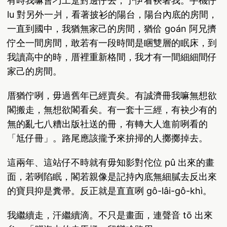
有時我嘛會刁工踅對邊仔去，予伊看袂著我。手機仔
lu 對另外一爿，看著披衫的陽台，陽台內底的房間，
一直到國中，我猶無家己的房間，猶佮 goán 阿兄擠
佇仝一間房間，敢若有一段時間是睏雙層的眠床，到
我讀高中的時，厝裡重新格間，我才有一間細細間仔
家己的房間。
厝猶佇咧，毋過舊年已經賣矣。有誠濟冊我嘛無想欲
閣搬走，無想欲閣看矣。有一套十三經，有袂少有的
無的亂七八糟出版社送的冊，有轉大人進前咧看的
「尪仔冊」。路尾應該攏予來拚掃的人擲擲掉去。
這兩年、這站仔不時就有毋知影對佗位 pû 出來的畫
面，若咧陷眠，閣若親像是記持內底無細膩去反出來
的寶貝抑是糞帚。反正就是直直咧 gô-lâi-gô-khì。
我繼續走，汗繼續滴。不只是畫面，連聲音 tō 出來