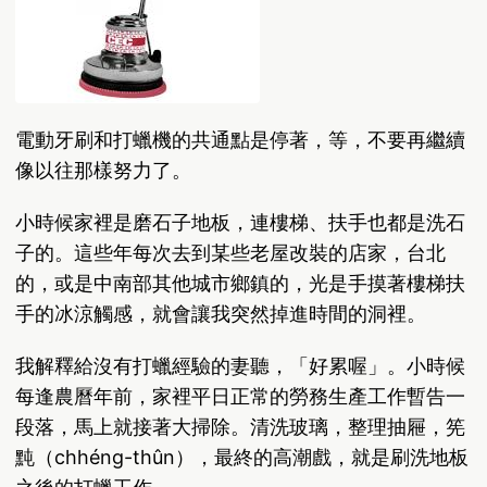
電動牙刷和打蠟機的共通點是停著，等，不要再繼續
像以往那樣努力了。
小時候家裡是磨石子地板，連樓梯、扶手也都是洗石
子的。這些年每次去到某些老屋改裝的店家，台北
的，或是中南部其他城市鄉鎮的，光是手摸著樓梯扶
手的冰涼觸感，就會讓我突然掉進時間的洞裡。
我解釋給沒有打蠟經驗的妻聽，「好累喔」。小時候
每逢農曆年前，家裡平日正常的勞務生產工作暫告一
段落，馬上就接著大掃除。清洗玻璃，整理抽屜，筅
黗（chhéng-thûn），最終的高潮戲，就是刷洗地板