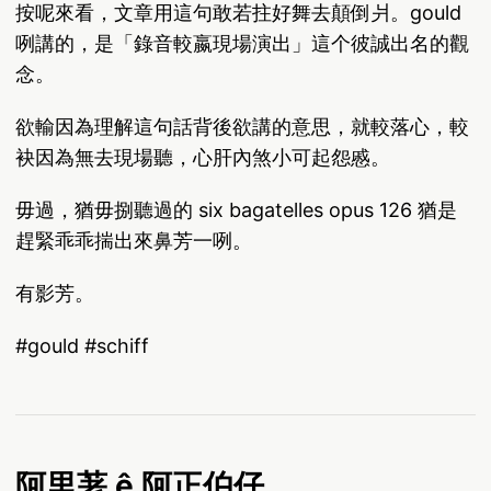
按呢來看，文章用這句敢若拄好舞去顛倒爿。gould
咧講的，是「錄音較嬴現場演出」這个彼誠出名的觀
念。
欲輸因為理解這句話背後欲講的意思，就較落心，較
袂因為無去現場聽，心肝內煞小可起怨慼。
毋過，猶毋捌聽過的 six bagatelles opus 126 猶是
趕緊乖乖揣出來鼻芳一咧。
有影芳。
#gould #schiff
阿里荖 ê 阿正伯仔