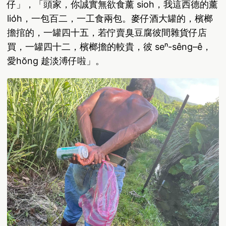
仔」，「頭家，你誠實無欲食薰 sioh，我這西德的薰
lio̍h，一包百二，一工食兩包。麥仔酒大罐的，檳榔
擔捾的，一罐四十五，若佇賣臭豆腐彼間雜貨仔店
買，一罐四十二，檳榔擔的較貴，彼 seⁿ-sêng–ê，
愛hŏng 趁淡溥仔啦」。