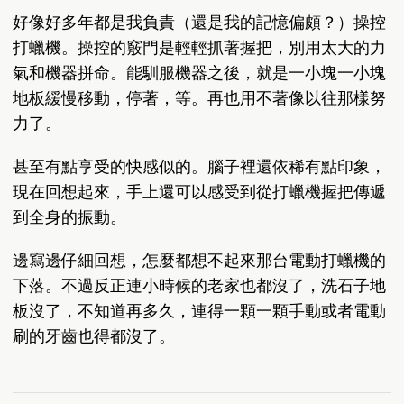
好像好多年都是我負責（還是我的記憶偏頗？）操控
打蠟機。操控的竅門是輕輕抓著握把，別用太大的力
氣和機器拼命。能馴服機器之後，就是一小塊一小塊
地板緩慢移動，停著，等。再也用不著像以往那樣努
力了。
甚至有點享受的快感似的。腦子裡還依稀有點印象，
現在回想起來，手上還可以感受到從打蠟機握把傳遞
到全身的振動。
邊寫邊仔細回想，怎麼都想不起來那台電動打蠟機的
下落。不過反正連小時候的老家也都沒了，洗石子地
板沒了，不知道再多久，連得一顆一顆手動或者電動
刷的牙齒也得都沒了。