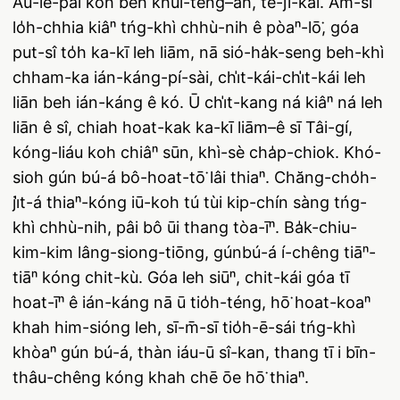
Āu-lé-pài koh beh khui-têng–ah, tē-jī-kái. Àm-sî
lo̍h-chhia kiâⁿ tńg-khì chhù-nih ê pòaⁿ-lō͘, góa
put-sî to̍h ka-kī leh liām, nā sió-ha̍k-seng beh-khì
chham-ka ián-káng-pí-sài, chi̍t-kái-chi̍t-kái leh
liān beh ián-káng ê kó. Ū chi̍t-kang ná kiâⁿ ná leh
liān ê sî, chiah hoat-kak ka-kī liām–ê sī Tâi-gí,
kóng-liáu koh chiâⁿ sūn, khì-sè cha̍p-chiok. Khó-
sioh gún bú-á bô-hoat-tō͘ lâi thiaⁿ. Chăng-cho̍h-
ji̍t-á thiaⁿ-kóng iū-koh tú tùi kip-chín sàng tńg-
khì chhù-nih, pâi bô ūi thang tòa-īⁿ. Ba̍k-chiu-
kim-kim lâng-siong-tiōng, gúnbú-á í-chêng tiāⁿ-
tiāⁿ kóng chit-kù. Góa leh siūⁿ, chit-kái góa tī
hoat-īⁿ ê ián-káng nā ū tio̍h-téng, hō͘ hoat-koaⁿ
khah him-sióng leh, sī-m̄-sī tio̍h-ē-sái tńg-khì
khòaⁿ gún bú-á, thàn iáu-ū sî-kan, thang tī i bīn-
thâu-chêng kóng khah chē ōe hō͘ thiaⁿ.