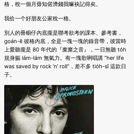
格，稅一個月毋知偌濟錢我嘛袂記得矣。
我佮一个好朋友公家稅一格。
別人的冊櫥仔內底攏是聯考欲考的課本、參考書，
goán-ê 彼格內底，全是一塊一塊的錄音帶，彼當時
上愛聽攏是 80 年代的『糜糜之音』，一日無聽 to̍h
規身軀 lám-lám 無氣力。有一塊歌咧唱講 “her life
was saved by rock ’n’ roll”，差不多 tio̍h-sī 這款日
子。