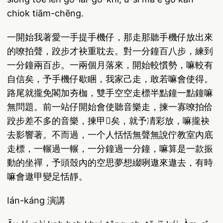
chiok tiām-chēng.
一開始我著愛一手提手機仔，那走那聽手機仔放出來
的嘹拍聲，跤步才袂重耽去。對一分鐘百八步，練到
一分鐘兩百步。一兩個月落來，開始較慣勢，嘛較有
自信矣，予手機仔歇睏，我家己走，敢若嘛會使得。
路尾就攏免閣加夯枷，雙手空空走標半點鐘一點鐘嘛
無問題。前一站仔開始會使聽音樂走，揀一寡嘹拍佮
跤步差不多的音樂，揀甲𤺪矣，就予凊彩放，嘛攏袂
去影響著。不而過，一个人恬恬無聲無說佇教室內底
走標，一輾過一輾，一分鐘過一分鐘，嘛算是一款振
動的坐禪，予頭殼內的空思夢想綴咧遨來遨去，有時
嘛會遨甲變足恬靜。
Ián-káng 演講