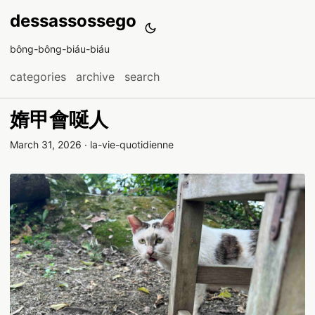
dessassossego
bông-bông-biáu-biáu
categories
archive
search
媠甲會唌人
March 31, 2026
·
la-vie-quotidienne