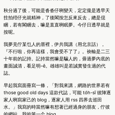
秋分過了後，可能是沓沓仔咧變天，定定攏是透早天
拄拍殕仔光就精神，了後閣按怎反來反去，總是僫
睏，若有閣睏去，嘛是直直咧眠夢。今仔日透早就是
按呢。
我夢見佇某乜人的厝裡，伊共我講（用北京話），
『不行啦，你再這樣，我會受不了了』。袂輸是二三
十年前的記持。記持當然嘛是騙人的，毋過夢內底的
畫面誠清，看足明–ê。雄雄叫是若誠實發生過的代
誌。
早起我寫面冊寫一條，「對我來講，網路的世界若有
those good old days 這款代誌，可能 to̍h-sī 彼陣逐
家人咧寫家己的 blog，逐家人用 rss 四界去巡田
水。」我寫的時當然嘛有想著已經過身的朋友，佇彼
的網站，我的第一个 blog。