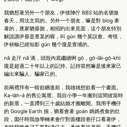
我猶想著另外一个朋友，伊彼陣佇 BBS 站的名號做
春天，用法文寫的。另外一个朋友，嘛是對 blog 牽
著的，逐家猶毋捌，相招約出來見面，這个朋友特別
解說講伊毋是查某的喔，叫 gún 幾个莫誤會。奇怪，
伊袂輸已經知影 gún 幾个攏是查埔的。
nā 走汗 nā 滴，頭殼內底繼續咧 gô，gô-lâi-gô-khì
攏是超過二十年以上的記持。記持當然嘛是後來家己
編出來騙人、騙家己的。
前兩禮拜有一暗欲睏進前，我雄雄想欲看一个畫面。
Ka-la̍h-á 的舊公寓厝。我自小學一年搬到這間彼當時
的新厝，一直蹛到三十歲結婚才搬離開。我用手機仔
的 Google Earth 揣，猶看會著 goán 媽媽煮食的灶
跤，囡仔時我放學轉來會佇對面樓跤巷仔口看著伊，