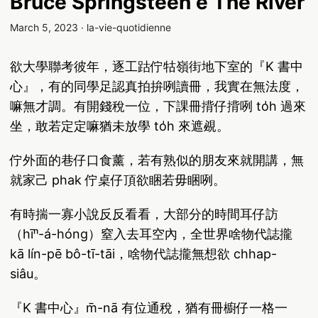
Bruce Springsteen ê The River
March 5, 2023
·
la-vie-quotidienne
欲大學聯考彼年，逐工跍佇牯嶺街地下室的『K 書中
心』，有的同學足認真拍拚咧讀冊，我實在無法度，
嘛無才調。有開錢稅一位，下課冊揹仔揹咧 to̍h 過來
坐，敢若定定嘛猶未放學 to̍h 來遮覕。
佇外面的巷仔口食薰，若有熟似的朋友來就開講，無
就家己 phak 佇桌仔頂欲睏若毋睏咧。
有時揣一寡小說反反看看，大部分的時間耳仔訪
（hīⁿ-á-hóng）窒入去耳空內，全世界啥物代誌攏
kā lín-pē bô-tī-tāi，啥物代誌攏無想欲 chhap-
siâu。
『K 書中心』m̄-nā 有位通稅，猶有冊櫥仔一格一